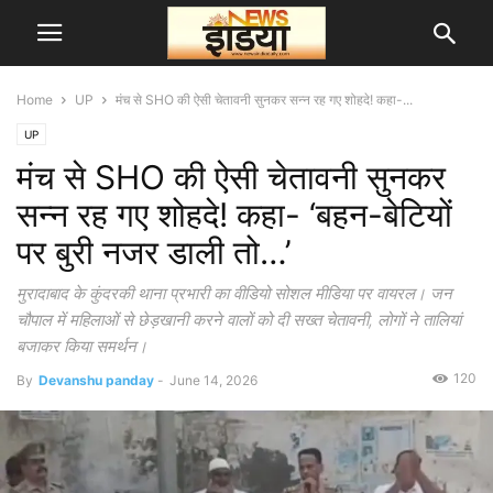
Home
UP
मंच से SHO की ऐसी चेतावनी सुनकर सन्न रह गए शोहदे! कहा-...
UP
मंच से SHO की ऐसी चेतावनी सुनकर
सन्न रह गए शोहदे! कहा- ‘बहन-बेटियों
पर बुरी नजर डाली तो…’
मुरादाबाद के कुंदरकी थाना प्रभारी का वीडियो सोशल मीडिया पर वायरल। जन
चौपाल में महिलाओं से छेड़खानी करने वालों को दी सख्त चेतावनी, लोगों ने तालियां
बजाकर किया समर्थन।
120
By
Devanshu panday
-
June 14, 2026