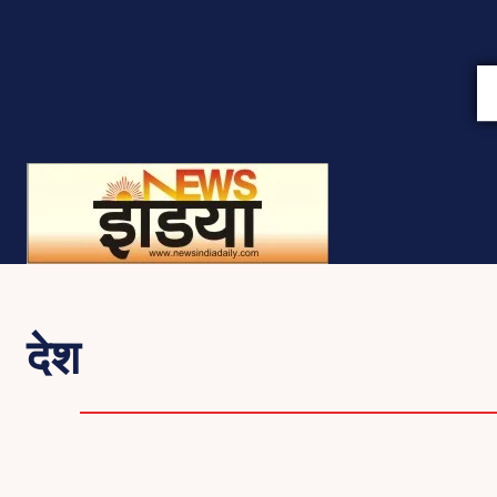
देश
BLOG
FASHION
HEALTH