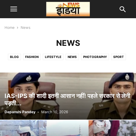
Home
News
NEWS
BLOG
FASHION
LIFESTYLE
NEWS
PHOTOGRAPHY
SPORT
UP
VIRAL VIDEO
एस्ट्रो
करियर
क्रिकेट
खेल
टेक्नोलॉजी
दुनिया
देश
बिजनेस
मनोरंजन
राजनीति
वास्तु शास्त्र
IAS-IPS की शादी इतनी आसान नहीं! पहले सरकार से लेनी
पड़ती...
Depanshi Pandey
-
March 10, 2026