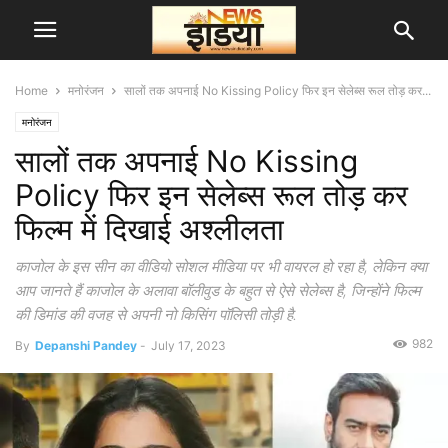
Home
मनोरंजन
सालों तक अपनाई No Kissing Policy फिर इन सेलेब्स रूल तोड़ कर...
मनोरंजन
सालों तक अपनाई No Kissing
Policy फिर इन सेलेब्स रूल तोड़ कर
फिल्म में दिखाई अश्लीलता
काजोल के इस सीन का वीडियो सोशल मीडिया पर भी वायरल हो रहा है, लेकिन क्या
आप जानते हैं काजोल के अलावा बॉलीवुड के बहुत से ऐसे सेलेब्स है, जिन्होंने फिल्म
की डिमांड की वजह से अपनी नो किसिंग पॉलिसी तोड़ी है.
982
By
Depanshi Pandey
-
July 17, 2023