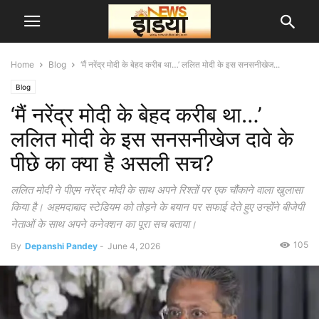
Home
Blog
‘मैं नरेंद्र मोदी के बेहद करीब था…’ ललित मोदी के इस सनसनीखेज...
Blog
‘मैं नरेंद्र मोदी के बेहद करीब था…’
ललित मोदी के इस सनसनीखेज दावे के
पीछे का क्या है असली सच?
ललित मोदी ने पीएम नरेंद्र मोदी के साथ अपने रिश्तों पर एक चौंकाने वाला खुलासा
किया है। अहमदाबाद स्टेडियम को तोड़ने के बयान पर सफाई देते हुए उन्होंने बीजेपी
नेताओं के साथ अपने कनेक्शन का पूरा सच बताया।
105
By
Depanshi Pandey
-
June 4, 2026