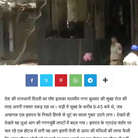
देश की राजधानी दिल्ली का पॉश इलाका मालवीय नगर बुधवार की सुबह रोज की
तरह अपनी रफ्तार पकड़ रहा था। घड़ी में सुबह के करीब 9:45 बजे थे, जब
अचानक एक इमारत के निचले हिस्से से धुएं का काला गुबार उठने लगा। देखते ही
देखते यह धुआं आग की गगनचुंबी लपटों में बदल गया। इमारत के ग्राउंड फ्लोर पर
चल रहे एक होटल में लगी यह आग इतनी तेजी से ऊपर की मंजिलों की तरफ फैली