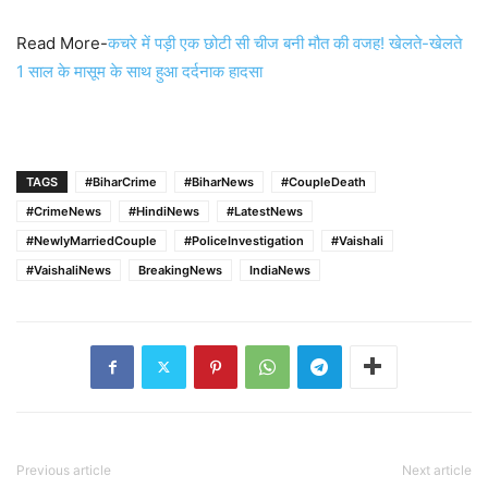
Read More-
कचरे में पड़ी एक छोटी सी चीज बनी मौत की वजह! खेलते-खेलते
1 साल के मासूम के साथ हुआ दर्दनाक हादसा
TAGS
#BiharCrime
#BiharNews
#CoupleDeath
#CrimeNews
#HindiNews
#LatestNews
#NewlyMarriedCouple
#PoliceInvestigation
#Vaishali
#VaishaliNews
BreakingNews
IndiaNews
Previous article
Next article