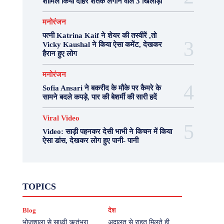
शामिल किया दोहरे शतक लगाने वाले 3 खिलाड़ी
मनोरंजन
पत्नी Katrina Kaif ने शेयर की तस्वीरें ,तो
Vicky Kaushal ने किया ऐसा कमेंट, देखकर
हैरान हुए लोग
मनोरंजन
Sofia Ansari ने बकरीद के मौके पर कैमरे के
सामने बदले कपड़े, पार की बेशर्मी की सारी हदें
Viral Video
Video: साड़ी पहनकर देसी भाभी ने किचन में किया
ऐसा डांस, देखकर लोग हुए पानी- पानी
Fashion
Health
Lifestyle
News
TOPICS
Photography
Recipes
Sport
Travel
UP
Viral Video
एस्ट्रो
करियर
क्रिकेट
Blog
देश
खेल
टेक्नोलॉजी
दुनिया
देश
बिजनेस
मनोरंजन
राजनीति
वास्तु शास्त्र
भोजशाला से साध्वी ऋतंभरा
अदालत से राहत मिलते ही