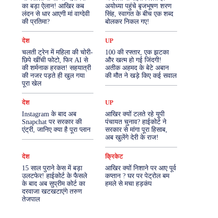
का बड़ा ऐलान! आखिर कब
अयोध्या पहुंचे बृजभूषण शरण
लंदन से धार आएगी मां वाग्देवी
सिंह, स्वागत के बीच एक शब्द
More
की प्रतिमा?
बोलकर निकल गए!
देश
UP
चलती ट्रेन में महिला की चोरी-
100 की रफ्तार, एक झटका
छिपे खींची फोटो, फिर AI से
और खत्म हो गई जिंदगी!
की शर्मनाक हरकत! सहयात्री
अतीक अहमद के बेटे अबान
की नजर पड़ते ही खुल गया
की मौत ने खड़े किए कई सवाल
पूरा खेल
देश
UP
Instagram के बाद अब
आखिर क्यों टलते रहे यूपी
Snapchat पर सरकार की
पंचायत चुनाव? हाईकोर्ट ने
एंट्री, जानिए क्या है पूरा प्लान
सरकार से मांगा पूरा हिसाब,
अब खुलेंगे देरी के राज!
देश
क्रिकेट
15 साल पुराने केस में बड़ा
आखिर क्यों निशाने पर आए पूर्व
उलटफेर! हाईकोर्ट के फैसले
कप्तान ? घर पर पेट्रोल बम
के बाद अब सुप्रीम कोर्ट का
हमले से मचा हड़कंप
दरवाजा खटखटाएंगे तरुण
तेजपाल