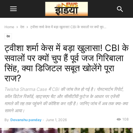
Home
देश
ट्वीशा शर्मा केस में बड़ा खुलासा! CBI के सवालों पर क्यों चुप...
देश
ट्वीशा शर्मा केस में बड़ा खुलासा! CBI के
सवालों पर क्यों चुप हैं पूर्व जज गिरिबाला
सिंह, क्या डिजिटल सबूत खोलेंगे पूरा
राज?
Twisha Sharma Case में CBI की जांच तेज हो गई है। पोस्टमार्टम रिपोर्ट,
कॉल डिटेल रिकॉर्ड, व्हाट्सएप चैट और सीसीटीवी फुटेज के आधार पर एजेंसी
मामले की तह तक पहुंचने की कोशिश कर रही है। जानिए जांच में अब तक क्या-क्या
सामने आया।
108
By
Devanshu panday
-
June 1, 2026