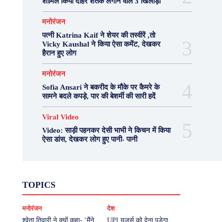
शामिल किया दोहरे शतक लगाने वाले 3 खिलाड़ी
मनोरंजन
पत्नी Katrina Kaif ने शेयर की तस्वीरें ,तो
Vicky Kaushal ने किया ऐसा कमेंट, देखकर
हैरान हुए लोग
मनोरंजन
Sofia Ansari ने बकरीद के मौके पर कैमरे के
सामने बदले कपड़े, पार की बेशर्मी की सारी हदें
Viral Video
Video: साड़ी पहनकर देसी भाभी ने किचन में किया
ऐसा डांस, देखकर लोग हुए पानी- पानी
Fashion
Health
Lifestyle
News
TOPICS
Photography
Recipes
Sport
Travel
UP
Viral Video
एस्ट्रो
करियर
क्रिकेट
मनोरंजन
देश
खेल
टेक्नोलॉजी
दुनिया
देश
बिजनेस
मनोरंजन
राजनीति
वास्तु शास्त्र
श्वेता तिवारी ने क्यों कहा- ‘मैंने
UPI यूजर्स को देना पड़ेगा