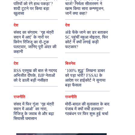
पतियों को रंगे हाथ पकड़ा’?
चार्ज? निर्मला सीतारमण ने
शादी टूटने पर किया बड़ा
खत्म किया सारा कन्फ्यूजन,
More
खुलासा
जानें क्या कहा?
देश
देश
संसद का संग्राम: ‘गृह मंत्री
अंडे फेंके जाने का डर बताकर
सदन में आएं’ के नारों पर
SC पहुंचीं महुआ मोइत्रा, फिर
किरेन रिजिजू का दो-टूक
कोर्ट ने क्यों लगाई कड़ी
पलटवार, जानिए पूरी अंदर की
फटकार?
कहानी
देश
बिजनेस
RSS प्रमुख की बात से गदगद
‘100% शुद्ध’ लिखना डाबर
अभिजीत दीपके, BJP नेताओं
को पड़ा भारी? FSSAI के
को दे डाली बड़ी नसीहत
आदेश पर हाईकोर्ट ने सुनाया
बड़ा फैसला
राजनीति
राजनीति
संसद में फिर गूंजा ‘गृह मंत्री
मोदी-बादल की मुलाकात के बाद
सदन में आओ’ का नारा,
पंजाब में क्यों मची हलचल?
रिजिजू के जवाब से और बढ़ा
गठबंधन पर फिर शुरू हुई चर्चा
सियासी घमासान