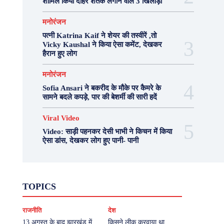
शामिल किया दोहरे शतक लगाने वाले 3 खिलाड़ी
मनोरंजन
पत्नी Katrina Kaif ने शेयर की तस्वीरें ,तो
Vicky Kaushal ने किया ऐसा कमेंट, देखकर
हैरान हुए लोग
मनोरंजन
Sofia Ansari ने बकरीद के मौके पर कैमरे के
सामने बदले कपड़े, पार की बेशर्मी की सारी हदें
Viral Video
Video: साड़ी पहनकर देसी भाभी ने किचन में किया
ऐसा डांस, देखकर लोग हुए पानी- पानी
Fashion
Health
Lifestyle
News
TOPICS
Photography
Recipes
Sport
Travel
UP
Viral Video
एस्ट्रो
करियर
क्रिकेट
राजनीति
देश
खेल
टेक्नोलॉजी
दुनिया
देश
बिजनेस
मनोरंजन
राजनीति
वास्तु शास्त्र
13 अगस्त के बाद झारखंड में
किसने लीक करवाया था