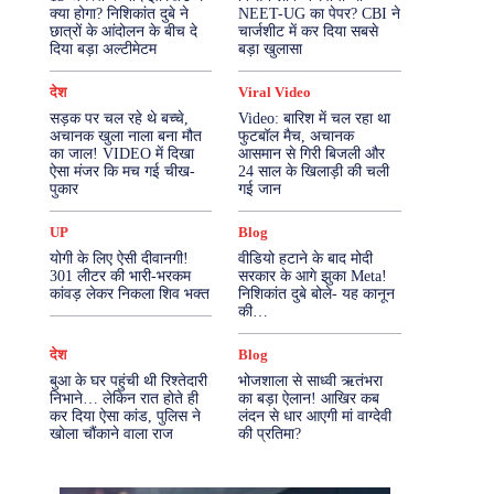
क्या होगा? निशिकांत दुबे ने
NEET-UG का पेपर? CBI ने
छात्रों के आंदोलन के बीच दे
चार्जशीट में कर दिया सबसे
More
दिया बड़ा अल्टीमेटम
बड़ा खुलासा
देश
Viral Video
सड़क पर चल रहे थे बच्चे,
Video: बारिश में चल रहा था
अचानक खुला नाला बना मौत
फुटबॉल मैच, अचानक
का जाल! VIDEO में दिखा
आसमान से गिरी बिजली और
ऐसा मंजर कि मच गई चीख-
24 साल के खिलाड़ी की चली
पुकार
गई जान
UP
Blog
योगी के लिए ऐसी दीवानगी!
वीडियो हटाने के बाद मोदी
301 लीटर की भारी-भरकम
सरकार के आगे झुका Meta!
कांवड़ लेकर निकला शिव भक्त
निशिकांत दुबे बोले- यह कानून
की…
देश
Blog
बुआ के घर पहुंची थी रिश्तेदारी
भोजशाला से साध्वी ऋतंभरा
निभाने… लेकिन रात होते ही
का बड़ा ऐलान! आखिर कब
कर दिया ऐसा कांड, पुलिस ने
लंदन से धार आएगी मां वाग्देवी
खोला चौंकाने वाला राज
की प्रतिमा?