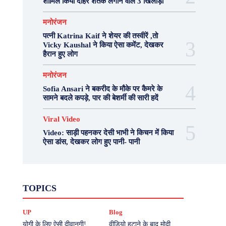
शामिल किया दोहरे शतक लगाने वाले 3 खिलाड़ी
मनोरंजन
पत्नी Katrina Kaif ने शेयर की तस्वीरें ,तो
Vicky Kaushal ने किया ऐसा कमेंट, देखकर
हैरान हुए लोग
मनोरंजन
Sofia Ansari ने बकरीद के मौके पर कैमरे के
सामने बदले कपड़े, पार की बेशर्मी की सारी हदें
Viral Video
Video: साड़ी पहनकर देसी भाभी ने किचन में किया
ऐसा डांस, देखकर लोग हुए पानी- पानी
Fashion
Health
Lifestyle
News
TOPICS
Photography
Recipes
Sport
Travel
UP
Viral Video
एस्ट्रो
करियर
क्रिकेट
UP
Blog
खेल
टेक्नोलॉजी
दुनिया
देश
बिजनेस
मनोरंजन
राजनीति
वास्तु शास्त्र
योगी के लिए ऐसी दीवानगी!
वीडियो हटाने के बाद मोदी