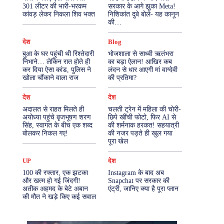
301 लीटर की भारी-भरकम
सरकार के आगे झुका Meta!
कांवड़ लेकर निकला शिव भक्त
निशिकांत दुबे बोले- यह कानून
More
की…
देश
Blog
बुआ के घर पहुंची थी रिश्तेदारी
भोजशाला से साध्वी ऋतंभरा
निभाने… लेकिन रात होते ही
का बड़ा ऐलान! आखिर कब
कर दिया ऐसा कांड, पुलिस ने
लंदन से धार आएगी मां वाग्देवी
खोला चौंकाने वाला राज
की प्रतिमा?
देश
देश
अदालत से राहत मिलते ही
चलती ट्रेन में महिला की चोरी-
अयोध्या पहुंचे बृजभूषण शरण
छिपे खींची फोटो, फिर AI से
सिंह, स्वागत के बीच एक शब्द
की शर्मनाक हरकत! सहयात्री
बोलकर निकल गए!
की नजर पड़ते ही खुल गया
पूरा खेल
UP
देश
100 की रफ्तार, एक झटका
Instagram के बाद अब
और खत्म हो गई जिंदगी!
Snapchat पर सरकार की
अतीक अहमद के बेटे अबान
एंट्री, जानिए क्या है पूरा प्लान
की मौत ने खड़े किए कई सवाल