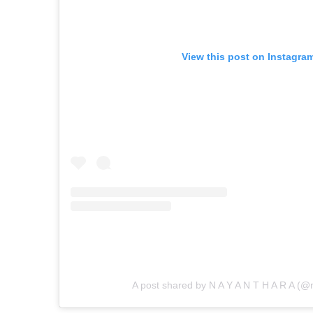
View this post on Instagra
A post shared by N A Y A N T H A R A (@