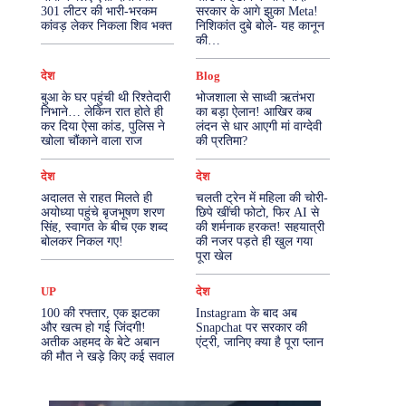
301 लीटर की भारी-भरकम
सरकार के आगे झुका Meta!
कांवड़ लेकर निकला शिव भक्त
निशिकांत दुबे बोले- यह कानून
More
की…
देश
Blog
बुआ के घर पहुंची थी रिश्तेदारी
भोजशाला से साध्वी ऋतंभरा
निभाने… लेकिन रात होते ही
का बड़ा ऐलान! आखिर कब
कर दिया ऐसा कांड, पुलिस ने
लंदन से धार आएगी मां वाग्देवी
खोला चौंकाने वाला राज
की प्रतिमा?
देश
देश
अदालत से राहत मिलते ही
चलती ट्रेन में महिला की चोरी-
अयोध्या पहुंचे बृजभूषण शरण
छिपे खींची फोटो, फिर AI से
सिंह, स्वागत के बीच एक शब्द
की शर्मनाक हरकत! सहयात्री
बोलकर निकल गए!
की नजर पड़ते ही खुल गया
पूरा खेल
UP
देश
100 की रफ्तार, एक झटका
Instagram के बाद अब
और खत्म हो गई जिंदगी!
Snapchat पर सरकार की
अतीक अहमद के बेटे अबान
एंट्री, जानिए क्या है पूरा प्लान
की मौत ने खड़े किए कई सवाल