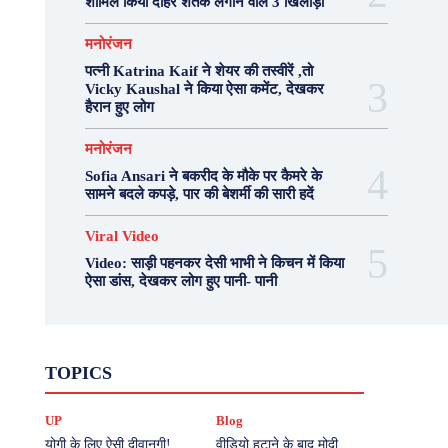
शामिल किया दोहरे शतक लगाने वाले 3 खिलाड़ी
मनोरंजन
पत्नी Katrina Kaif ने शेयर की तस्वीरें ,तो
Vicky Kaushal ने किया ऐसा कमेंट, देखकर
हैरान हुए लोग
मनोरंजन
Sofia Ansari ने बकरीद के मौके पर कैमरे के
सामने बदले कपड़े, पार की बेशर्मी की सारी हदें
Viral Video
Video: साड़ी पहनकर देसी भाभी ने किचन में किया
ऐसा डांस, देखकर लोग हुए पानी- पानी
Fashion
Health
Lifestyle
News
TOPICS
Photography
Recipes
Sport
Travel
UP
Viral Video
एस्ट्रो
करियर
क्रिकेट
UP
Blog
खेल
टेक्नोलॉजी
दुनिया
देश
बिजनेस
मनोरंजन
राजनीति
वास्तु शास्त्र
योगी के लिए ऐसी दीवानगी!
वीडियो हटाने के बाद मोदी