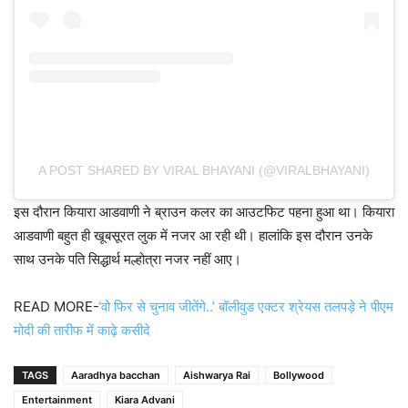
A POST SHARED BY VIRAL BHAYANI (@VIRALBHAYANI)
इस दौरान कियारा आडवाणी ने ब्राउन कलर का आउटफिट पहना हुआ था। कियारा
आडवाणी बहुत ही खूबसूरत लुक में नजर आ रही थी। हालांकि इस दौरान उनके
साथ उनके पति सिद्धार्थ मल्होत्रा नजर नहीं आए।
READ MORE-
‘वो फिर से चुनाव जीतेंगे..’ बॉलीवुड एक्टर श्रेयस तलपड़े ने पीएम
मोदी की तारीफ में काढ़े कसीदे
TAGS
Aaradhya bacchan
Aishwarya Rai
Bollywood
Entertainment
Kiara Advani