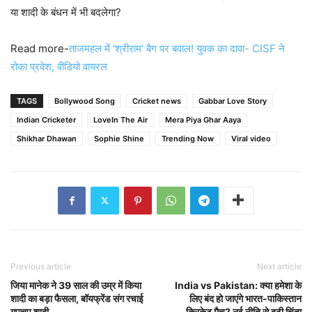
या शादी के बंधन में भी बदलेगा?
Read more-
ताजमहल में ‘श्रीराम’ बैग पर बवाल! युवक का दावा- CISF ने
रोका प्रवेश, वीडियो वायरल
TAGS
Bollywood Song
Cricket news
Gabbar Love Story
Indian Cricketer
LoveIn The Air
Mera Piya Ghar Aaya
Shikhar Dhawan
Sophie Shine
Trending Now
Viral video
Previous article
Next article
जिया मानेक ने 39 साल की उम्र में किया
India vs Pakistan: क्या हमेशा के
शादी का बड़ा फैसला, बॉयफ्रेंड संग रचाई
लिए बंद हो जाएंगे भारत-पाकिस्तान
गुपचुप शादी
क्रिकेट मैच? नई नीति से बढ़ी चिंता