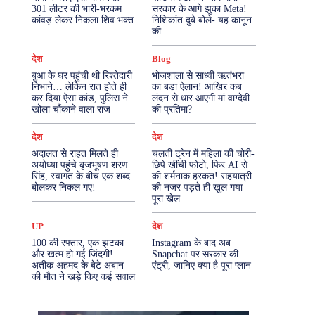
301 लीटर की भारी-भरकम
सरकार के आगे झुका Meta!
कांवड़ लेकर निकला शिव भक्त
निशिकांत दुबे बोले- यह कानून
More
की…
देश
Blog
बुआ के घर पहुंची थी रिश्तेदारी
भोजशाला से साध्वी ऋतंभरा
निभाने… लेकिन रात होते ही
का बड़ा ऐलान! आखिर कब
कर दिया ऐसा कांड, पुलिस ने
लंदन से धार आएगी मां वाग्देवी
खोला चौंकाने वाला राज
की प्रतिमा?
देश
देश
अदालत से राहत मिलते ही
चलती ट्रेन में महिला की चोरी-
अयोध्या पहुंचे बृजभूषण शरण
छिपे खींची फोटो, फिर AI से
सिंह, स्वागत के बीच एक शब्द
की शर्मनाक हरकत! सहयात्री
बोलकर निकल गए!
की नजर पड़ते ही खुल गया
पूरा खेल
UP
देश
100 की रफ्तार, एक झटका
Instagram के बाद अब
और खत्म हो गई जिंदगी!
Snapchat पर सरकार की
अतीक अहमद के बेटे अबान
एंट्री, जानिए क्या है पूरा प्लान
की मौत ने खड़े किए कई सवाल