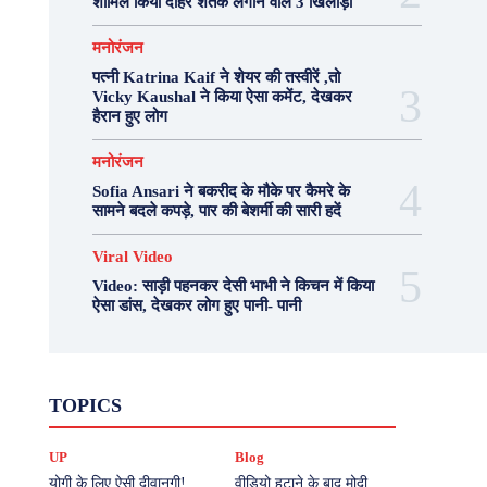
शामिल किया दोहरे शतक लगाने वाले 3 खिलाड़ी
मनोरंजन
पत्नी Katrina Kaif ने शेयर की तस्वीरें ,तो
Vicky Kaushal ने किया ऐसा कमेंट, देखकर
हैरान हुए लोग
मनोरंजन
Sofia Ansari ने बकरीद के मौके पर कैमरे के
सामने बदले कपड़े, पार की बेशर्मी की सारी हदें
Viral Video
Video: साड़ी पहनकर देसी भाभी ने किचन में किया
ऐसा डांस, देखकर लोग हुए पानी- पानी
Fashion
Health
Lifestyle
News
TOPICS
Photography
Recipes
Sport
Travel
UP
Viral Video
एस्ट्रो
करियर
क्रिकेट
UP
Blog
खेल
टेक्नोलॉजी
दुनिया
देश
बिजनेस
मनोरंजन
राजनीति
वास्तु शास्त्र
योगी के लिए ऐसी दीवानगी!
वीडियो हटाने के बाद मोदी