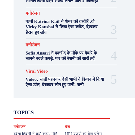
शामिल किया दोहरे शतक लगाने वाले 3 खिलाड़ी
मनोरंजन
पत्नी Katrina Kaif ने शेयर की तस्वीरें ,तो
Vicky Kaushal ने किया ऐसा कमेंट, देखकर
हैरान हुए लोग
मनोरंजन
Sofia Ansari ने बकरीद के मौके पर कैमरे के
सामने बदले कपड़े, पार की बेशर्मी की सारी हदें
Viral Video
Video: साड़ी पहनकर देसी भाभी ने किचन में किया
ऐसा डांस, देखकर लोग हुए पानी- पानी
Fashion
Health
Lifestyle
News
TOPICS
Photography
Recipes
Sport
Travel
UP
Viral Video
एस्ट्रो
करियर
क्रिकेट
मनोरंजन
देश
खेल
टेक्नोलॉजी
दुनिया
देश
बिजनेस
मनोरंजन
राजनीति
वास्तु शास्त्र
श्वेता तिवारी ने क्यों कहा- ‘मैंने
UPI यूजर्स को देना पड़ेगा