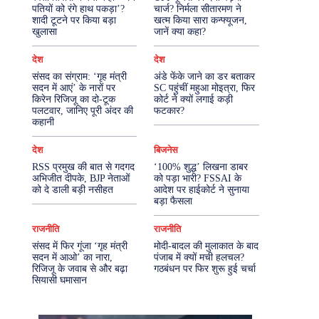
पतियों को रंगे हाथ पकड़ा’?
चार्ज? निर्मला सीतारमण ने
शादी टूटने पर किया बड़ा
खत्म किया सारा कन्फ्यूजन,
More
खुलासा
जानें क्या कहा?
देश
देश
संसद का संग्राम: ‘गृह मंत्री
अंडे फेंके जाने का डर बताकर
सदन में आएं’ के नारों पर
SC पहुंचीं महुआ मोइत्रा, फिर
किरेन रिजिजू का दो-टूक
कोर्ट ने क्यों लगाई कड़ी
पलटवार, जानिए पूरी अंदर की
फटकार?
कहानी
देश
बिजनेस
RSS प्रमुख की बात से गदगद
‘100% शुद्ध’ लिखना डाबर
अभिजीत दीपके, BJP नेताओं
को पड़ा भारी? FSSAI के
को दे डाली बड़ी नसीहत
आदेश पर हाईकोर्ट ने सुनाया
बड़ा फैसला
राजनीति
राजनीति
संसद में फिर गूंजा ‘गृह मंत्री
मोदी-बादल की मुलाकात के बाद
सदन में आओ’ का नारा,
पंजाब में क्यों मची हलचल?
रिजिजू के जवाब से और बढ़ा
गठबंधन पर फिर शुरू हुई चर्चा
सियासी घमासान