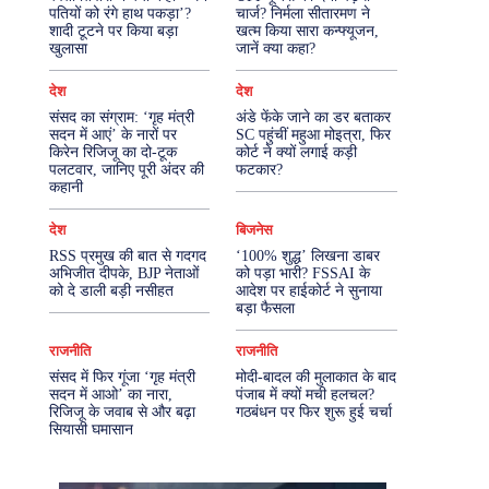
पतियों को रंगे हाथ पकड़ा’?
चार्ज? निर्मला सीतारमण ने
शादी टूटने पर किया बड़ा
खत्म किया सारा कन्फ्यूजन,
More
खुलासा
जानें क्या कहा?
देश
देश
संसद का संग्राम: ‘गृह मंत्री
अंडे फेंके जाने का डर बताकर
सदन में आएं’ के नारों पर
SC पहुंचीं महुआ मोइत्रा, फिर
किरेन रिजिजू का दो-टूक
कोर्ट ने क्यों लगाई कड़ी
पलटवार, जानिए पूरी अंदर की
फटकार?
कहानी
देश
बिजनेस
RSS प्रमुख की बात से गदगद
‘100% शुद्ध’ लिखना डाबर
अभिजीत दीपके, BJP नेताओं
को पड़ा भारी? FSSAI के
को दे डाली बड़ी नसीहत
आदेश पर हाईकोर्ट ने सुनाया
बड़ा फैसला
राजनीति
राजनीति
संसद में फिर गूंजा ‘गृह मंत्री
मोदी-बादल की मुलाकात के बाद
सदन में आओ’ का नारा,
पंजाब में क्यों मची हलचल?
रिजिजू के जवाब से और बढ़ा
गठबंधन पर फिर शुरू हुई चर्चा
सियासी घमासान