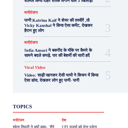
शामिल किया दोहरे शतक लगाने वाले 3 खिलाड़ी
मनोरंजन
पत्नी Katrina Kaif ने शेयर की तस्वीरें ,तो
Vicky Kaushal ने किया ऐसा कमेंट, देखकर
हैरान हुए लोग
मनोरंजन
Sofia Ansari ने बकरीद के मौके पर कैमरे के
सामने बदले कपड़े, पार की बेशर्मी की सारी हदें
Viral Video
Video: साड़ी पहनकर देसी भाभी ने किचन में किया
ऐसा डांस, देखकर लोग हुए पानी- पानी
Fashion
Health
Lifestyle
News
TOPICS
Photography
Recipes
Sport
Travel
UP
Viral Video
एस्ट्रो
करियर
क्रिकेट
मनोरंजन
देश
खेल
टेक्नोलॉजी
दुनिया
देश
बिजनेस
मनोरंजन
राजनीति
वास्तु शास्त्र
श्वेता तिवारी ने क्यों कहा- ‘मैंने
UPI यूजर्स को देना पड़ेगा