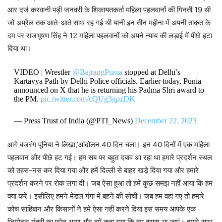
आर दर्ज करवानी पड़ी जनवरी के शिकायतकर्ता महिला पहलवानों की गिनती 19 थी
जो अप्रैल तक आते-आते साथ रह गई थी यानी इन तीन महीना में अपनी ताकत के
दम पर राजभूषण सिंह ने 12 महिला पहलवानों को अपने न्याय की लड़ाई में पीछे हटा
दिया था।
VIDEO | Wrestler
@BajrangPunia
stopped at Delhi’s
Kartavya Path by Delhi Police officials. Earlier today, Punia
announced on X that he is returning his Padma Shri award to
the PM.
pic.twitter.com/cQUg3gpzDK
— Press Trust of India (@PTI_News)
December 22, 2023
आगे बजरंग पूनिया ने लिखा,’आंदोलन 40 दिन चला। इन 40 दिनों में एक महिला
पहलवान और पीछे हट गई। हम सब पर बहुत दबाव आ रहा था हमारे प्रदर्शन स्थल
को तहस-नस कर दिया गया और हमें दिल्ली से बाहर खड़े दिया गया और हमारे
प्रदर्शन करने पर रोक लगा दी। जब ऐसा हुआ तो हमें कुछ समझ नहीं आया कि हम
क्या करें। इसीलिए हमने मेडल गंगा में बहने की सोची। जब हम वहां गए तो हमारे
कोच साहिबान और किसानों ने हमें ऐसा नहीं करने दिया इस समय आपके एक
जिम्मेदार मंत्री का फोन आया और हमें कहा गया कि हम वापस आ जाएं। हमारे साथ