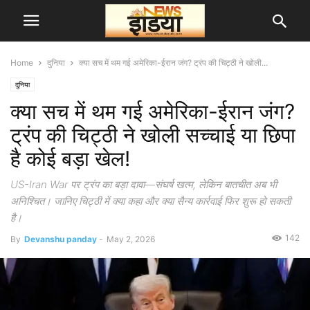
Home
दुनिया
क्या सच में थम गई अमेरिका-ईरान जंग? ट्रंप की चिट्ठी ने खोली...
दुनिया
क्या सच में थम गई अमेरिका-ईरान जंग?
ट्रंप की चिट्ठी ने खोली सच्चाई या छिपा
है कोई बड़ा खेल!
US-Iran War पर ट्रंप का बड़ा दावा—संघर्ष खत्म, लेकिन बातचीत अब भी
अनिश्चित। जानिए चिट्ठी में क्या कहा और क्या सैन्य कार्रवाई फिर शुरू हो सकती
है।
142
By
Devanshu panday
-
May 2, 2026