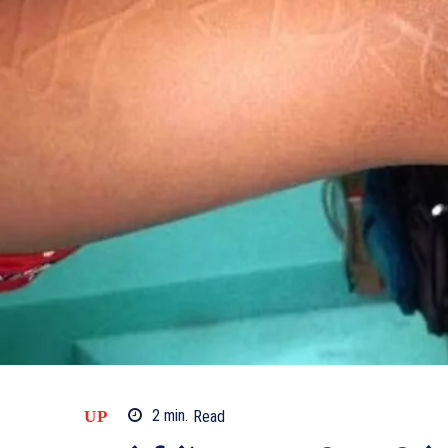
UP
2
min.
Read