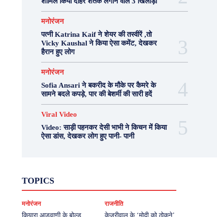
शामिल किया दोहरे शतक लगाने वाले 3 खिलाड़ी
मनोरंजन
पत्नी Katrina Kaif ने शेयर की तस्वीरें ,तो
Vicky Kaushal ने किया ऐसा कमेंट, देखकर
हैरान हुए लोग
मनोरंजन
Sofia Ansari ने बकरीद के मौके पर कैमरे के
सामने बदले कपड़े, पार की बेशर्मी की सारी हदें
Viral Video
Video: साड़ी पहनकर देसी भाभी ने किचन में किया
ऐसा डांस, देखकर लोग हुए पानी- पानी
Fashion
Health
Lifestyle
News
TOPICS
Photography
Recipes
Sport
Travel
UP
Viral Video
एस्ट्रो
करियर
क्रिकेट
मनोरंजन
राजनीति
खेल
टेक्नोलॉजी
दुनिया
देश
बिजनेस
मनोरंजन
राजनीति
वास्तु शास्त्र
कियारा आडवाणी के बोल्ड
केजरीवाल के ‘मोदी को ठोकने’