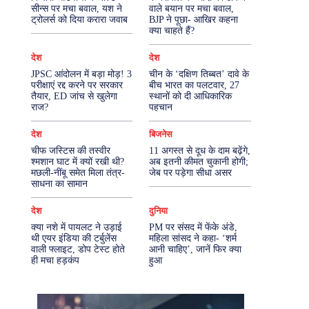
सीन्स पर मचा बवाल, यश ने
वाले बयान पर मचा बवाल,
ट्रोलर्स को दिया करारा जवाब
BJP ने पूछा- आखिर कहना
More
क्या चाहते हैं?
देश
देश
JPSC आंदोलन में बड़ा मोड़! 3
चीन के ‘दक्षिण तिब्बत’ दावे के
परीक्षाएं रद्द करने पर सरकार
बीच भारत का पलटवार, 27
तैयार, ED जांच से खुलेगा
स्थानों को दी आधिकारिक
राज?
पहचान
देश
बिजनेस
चीफ जस्टिस की तस्वीर
11 अगस्त से दूध के दाम बढ़ेंगे,
श्मशान घाट में क्यों रखी थी?
अब इतनी कीमत चुकानी होगी;
मछली-नींबू समेत मिला तंत्र-
जेब पर पड़ेगा सीधा असर
साधना का सामान
देश
दुनिया
क्या नशे में पायलट ने उड़ाई
PM पर संसद में फेंके अंडे,
थी एयर इंडिया की टर्बुलेंस
महिला सांसद ने कहा- ‘शर्म
वाली फ्लाइट, डोप टेस्ट होते
आनी चाहिए’, जानें फिर क्या
ही मचा हड़कंप
हुआ