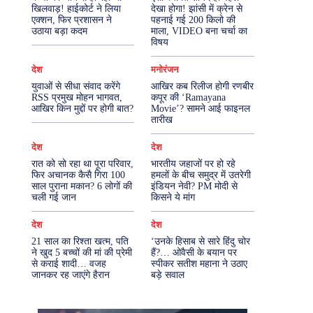
खिलवाड़! हाईकोर्ट ने लिया
देखा होगा! झांसी में क्रेन से
एक्शन, फिर प्रशासन ने
पहनाई गई 200 किलो की
More
उठाया बड़ा कदम
माला, VIDEO बना चर्चा का
विषय
देश
मनोरंजन
युवाओं से सीधा संवाद करेंगे
आखिर कब रिलीज होगी रणबीर
RSS प्रमुख मोहन भागवत,
कपूर की ‘Ramayana
आखिर किन मुद्दों पर होगी बात?
Movie’? सामने आई फाइनल
तारीख
देश
देश
रात को सो रहा था पूरा परिवार,
भारतीय जहाजों पर हो रहे
फिर अचानक कैसै गिरा 100
हमलों के बीच समुद्र में उतरेगी
साल पुराना मकान? 6 लोगों की
इंडियन नेवी? PM मोदी से
चली गई जान
किसने ये मांग
देश
देश
21 साल का रिश्ता खत्म, पति
‘उनके हिसाब से सारे हिंदु चोर
ने खुद 5 बच्चों की मां की प्रेमी
हैं?… ओवैसी के बयान पर
से कराई शादी… वजह
स्पीकर सतीश महाना ने उठाए
जानकर रह जाएंगे हैरान
बड़े सवाल