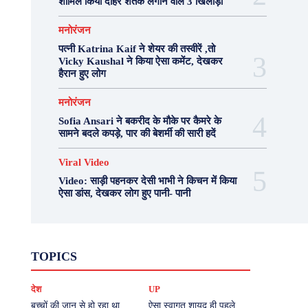
शामिल किया दोहरे शतक लगाने वाले 3 खिलाड़ी
मनोरंजन
पत्नी Katrina Kaif ने शेयर की तस्वीरें ,तो
Vicky Kaushal ने किया ऐसा कमेंट, देखकर
हैरान हुए लोग
मनोरंजन
Sofia Ansari ने बकरीद के मौके पर कैमरे के
सामने बदले कपड़े, पार की बेशर्मी की सारी हदें
Viral Video
Video: साड़ी पहनकर देसी भाभी ने किचन में किया
ऐसा डांस, देखकर लोग हुए पानी- पानी
Fashion
Health
Lifestyle
News
TOPICS
Photography
Recipes
Sport
Travel
UP
Viral Video
एस्ट्रो
करियर
क्रिकेट
देश
UP
खेल
टेक्नोलॉजी
दुनिया
देश
बिजनेस
मनोरंजन
राजनीति
वास्तु शास्त्र
बच्चों की जान से हो रहा था
ऐसा स्वागत शायद ही पहले