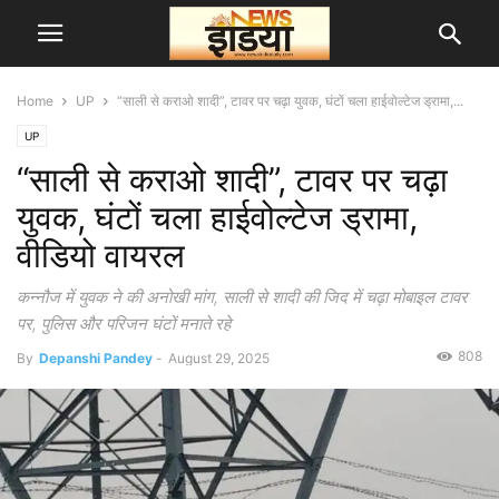
Home
UP
“साली से कराओ शादी”, टावर पर चढ़ा युवक, घंटों चला हाईवोल्टेज ड्रामा,...
UP
“साली से कराओ शादी”, टावर पर चढ़ा
युवक, घंटों चला हाईवोल्टेज ड्रामा,
वीडियो वायरल
कन्नौज में युवक ने की अनोखी मांग, साली से शादी की जिद में चढ़ा मोबाइल टावर
पर, पुलिस और परिजन घंटों मनाते रहे
808
By
Depanshi Pandey
-
August 29, 2025