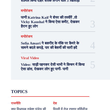
शामिल किया दोहरे शतक लगाने वाले 3 खिलाड़ी
मनोरंजन
पत्नी Katrina Kaif ने शेयर की तस्वीरें ,तो
Vicky Kaushal ने किया ऐसा कमेंट, देखकर
हैरान हुए लोग
मनोरंजन
Sofia Ansari ने बकरीद के मौके पर कैमरे के
सामने बदले कपड़े, पार की बेशर्मी की सारी हदें
Viral Video
Video: साड़ी पहनकर देसी भाभी ने किचन में किया
ऐसा डांस, देखकर लोग हुए पानी- पानी
Fashion
Health
Lifestyle
News
TOPICS
Photography
Recipes
Sport
Travel
UP
Viral Video
एस्ट्रो
करियर
क्रिकेट
राजनीति
देश
खेल
टेक्नोलॉजी
दुनिया
देश
बिजनेस
मनोरंजन
राजनीति
वास्तु शास्त्र
सपा विधायक राकेश पांडेय की
दिल्ली में तेज रफ्तार मर्सिडीज