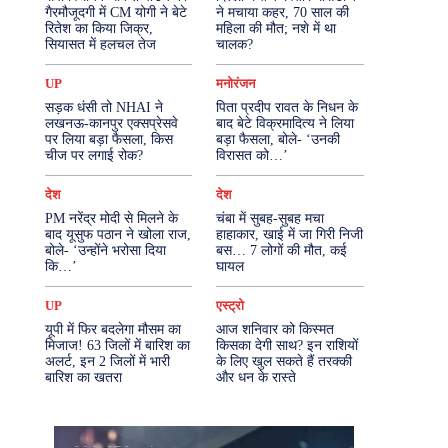
गैरमौजूदगी में CM योगी ने बेटे
ने मचाया कहर, 70 साल की
रितेश का किया जिक्र,
महिला की मौत; नशे में था
More
सियासत में हलचल तेज
चालक?
UP
मनोरंजन
सड़क धंसी तो NHAI ने
पिता प्रदीप रावत के निधन के
लखनऊ-कानपुर एक्सप्रेसवे
बाद बेटे विक्रमादित्य ने लिया
पर लिया बड़ा फैसला, किस
बड़ा फैसला, बोले- ‘उनकी
चीज पर लगाई रोक?
विरासत को…’
देश
देश
PM नरेंद्र मोदी से मिलने के
चंबा में सुबह-सुबह मचा
बाद यूसुफ पठान ने खोला राज,
हाहाकार, खाई में जा गिरी निजी
बोले- ‘उन्होंने भरोसा दिया
बस… 7 लोगों की मौत, कई
कि…’
घायल
UP
एस्ट्रो
यूपी में फिर बदलेगा मौसम का
आज शनिवार को किस्मत
मिजाज! 63 जिलों में बारिश का
किसका देगी साथ? इन राशियों
अलर्ट, इन 2 जिलों में भारी
के लिए खुल सकते हैं तरक्की
बारिश का खतरा
और धन के रास्ते