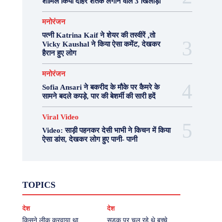
शामिल किया दोहरे शतक लगाने वाले 3 खिलाड़ी
मनोरंजन
पत्नी Katrina Kaif ने शेयर की तस्वीरें ,तो
Vicky Kaushal ने किया ऐसा कमेंट, देखकर
हैरान हुए लोग
मनोरंजन
Sofia Ansari ने बकरीद के मौके पर कैमरे के
सामने बदले कपड़े, पार की बेशर्मी की सारी हदें
Viral Video
Video: साड़ी पहनकर देसी भाभी ने किचन में किया
ऐसा डांस, देखकर लोग हुए पानी- पानी
Fashion
Health
Lifestyle
News
TOPICS
Photography
Recipes
Sport
Travel
UP
Viral Video
एस्ट्रो
करियर
क्रिकेट
देश
देश
खेल
टेक्नोलॉजी
दुनिया
देश
बिजनेस
मनोरंजन
राजनीति
वास्तु शास्त्र
किसने लीक करवाया था
सड़क पर चल रहे थे बच्चे,