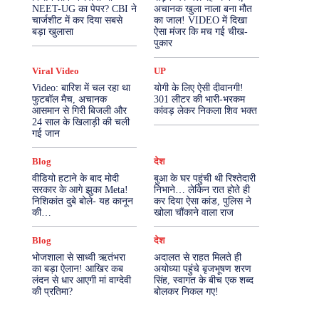
NEET-UG का पेपर? CBI ने
अचानक खुला नाला बना मौत
चार्जशीट में कर दिया सबसे
का जाल! VIDEO में दिखा
More
बड़ा खुलासा
ऐसा मंजर कि मच गई चीख-
पुकार
Viral Video
UP
Video: बारिश में चल रहा था
योगी के लिए ऐसी दीवानगी!
फुटबॉल मैच, अचानक
301 लीटर की भारी-भरकम
आसमान से गिरी बिजली और
कांवड़ लेकर निकला शिव भक्त
24 साल के खिलाड़ी की चली
गई जान
Blog
देश
वीडियो हटाने के बाद मोदी
बुआ के घर पहुंची थी रिश्तेदारी
सरकार के आगे झुका Meta!
निभाने… लेकिन रात होते ही
निशिकांत दुबे बोले- यह कानून
कर दिया ऐसा कांड, पुलिस ने
की…
खोला चौंकाने वाला राज
Blog
देश
भोजशाला से साध्वी ऋतंभरा
अदालत से राहत मिलते ही
का बड़ा ऐलान! आखिर कब
अयोध्या पहुंचे बृजभूषण शरण
लंदन से धार आएगी मां वाग्देवी
सिंह, स्वागत के बीच एक शब्द
की प्रतिमा?
बोलकर निकल गए!