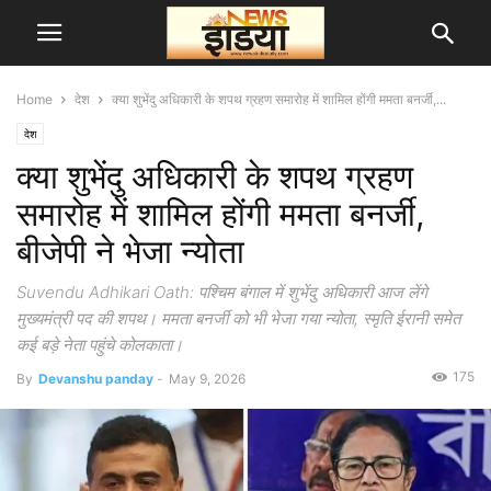
Home
देश
क्या शुभेंदु अधिकारी के शपथ ग्रहण समारोह में शामिल होंगी ममता बनर्जी,...
देश
क्या शुभेंदु अधिकारी के शपथ ग्रहण
समारोह में शामिल होंगी ममता बनर्जी,
बीजेपी ने भेजा न्योता
Suvendu Adhikari Oath: पश्चिम बंगाल में शुभेंदु अधिकारी आज लेंगे
मुख्यमंत्री पद की शपथ। ममता बनर्जी को भी भेजा गया न्योता, स्मृति ईरानी समेत
कई बड़े नेता पहुंचे कोलकाता।
175
By
Devanshu panday
-
May 9, 2026