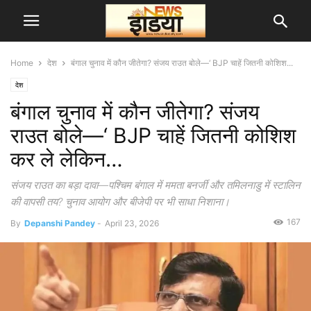
Home
देश
बंगाल चुनाव में कौन जीतेगा? संजय राउत बोले—‘ BJP चाहें जितनी कोशिश...
देश
बंगाल चुनाव में कौन जीतेगा? संजय
राउत बोले—‘ BJP चाहें जितनी कोशिश
कर ले लेकिन…
संजय राउत का बड़ा दावा—पश्चिम बंगाल में ममता बनर्जी और तमिलनाडु में स्टालिन
की वापसी तय? चुनाव आयोग और बीजेपी पर भी साधा निशाना।
167
By
Depanshi Pandey
-
April 23, 2026