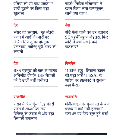
पतियों को रंगे हाथ पकड़ा’?
चार्ज? निर्मला सीतारमण ने
शादी टूटने पर किया बड़ा
खत्म किया सारा कन्फ्यूजन,
More
खुलासा
जानें क्या कहा?
देश
देश
संसद का संग्राम: ‘गृह मंत्री
अंडे फेंके जाने का डर बताकर
सदन में आएं’ के नारों पर
SC पहुंचीं महुआ मोइत्रा, फिर
किरेन रिजिजू का दो-टूक
कोर्ट ने क्यों लगाई कड़ी
पलटवार, जानिए पूरी अंदर की
फटकार?
कहानी
देश
बिजनेस
RSS प्रमुख की बात से गदगद
‘100% शुद्ध’ लिखना डाबर
अभिजीत दीपके, BJP नेताओं
को पड़ा भारी? FSSAI के
को दे डाली बड़ी नसीहत
आदेश पर हाईकोर्ट ने सुनाया
बड़ा फैसला
राजनीति
राजनीति
संसद में फिर गूंजा ‘गृह मंत्री
मोदी-बादल की मुलाकात के बाद
सदन में आओ’ का नारा,
पंजाब में क्यों मची हलचल?
रिजिजू के जवाब से और बढ़ा
गठबंधन पर फिर शुरू हुई चर्चा
सियासी घमासान