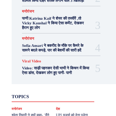
शामिल किया दोहरे शतक लगाने वाले 3 खिलाड़ी
मनोरंजन
पत्नी Katrina Kaif ने शेयर की तस्वीरें ,तो
Vicky Kaushal ने किया ऐसा कमेंट, देखकर
हैरान हुए लोग
मनोरंजन
Sofia Ansari ने बकरीद के मौके पर कैमरे के
सामने बदले कपड़े, पार की बेशर्मी की सारी हदें
Viral Video
Video: साड़ी पहनकर देसी भाभी ने किचन में किया
ऐसा डांस, देखकर लोग हुए पानी- पानी
Fashion
Health
Lifestyle
News
TOPICS
Photography
Recipes
Sport
Travel
UP
Viral Video
एस्ट्रो
करियर
क्रिकेट
मनोरंजन
देश
खेल
टेक्नोलॉजी
दुनिया
देश
बिजनेस
मनोरंजन
राजनीति
वास्तु शास्त्र
श्वेता तिवारी ने क्यों कहा- ‘मैंने
UPI यूजर्स को देना पड़ेगा