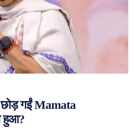
ंच छोड़ गईं Mamata
ा हुआ?