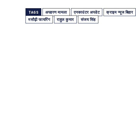
TAGS
अपहरण मामला
एनकाउंटर अपडेट
क्राइम न्यूज बिहार
मसौढ़ी फायरिंग
राहुल कुमार
संजय सिंह