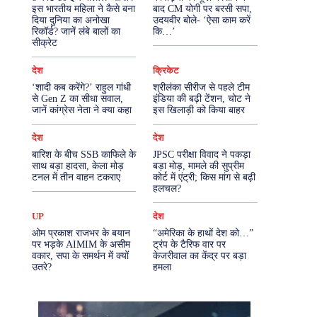
इस भारतीय महिला ने कैसे बना
बाद CM योगी पर बरसी सपा,
दिया दुनिया का अनोखा
उदयवीर बोले- ‘ऐसा काम करें
More
रिकॉर्ड? जानें लंबे बालों का
कि…’
सीक्रेट
देश
क्रिकेट
‘शादी कब करेंगे?’ राहुल गांधी
श्रीलंका सीरीज से पहले टीम
से Gen Z का सीधा सवाल,
इंडिया की बढ़ी टेंशन, चोट ने
जानें कांग्रेस नेता ने क्या कहा
इस खिलाड़ी को किया बाहर
देश
देश
बारिश के बीच SSB काफिले के
JPSC परीक्षा विवाद ने पकड़ा
साथ बड़ा हादसा, केला मोड़
बड़ा मोड़, मामले की सुप्रीम
टनल में तीन वाहन टकराए
कोर्ट में एंट्री; किस मांग से बढ़ी
हलचल?
UP
देश
ओम प्रकाश राजभर के बयान
“अमेरिका के हाथों देश को…”
पर भड़के AIMIM के असीम
ट्रंप के टैरिफ वार पर
वकार, सपा के समर्थन में क्यों
केजरीवाल का केंद्र पर बड़ा
उतरे?
हमला