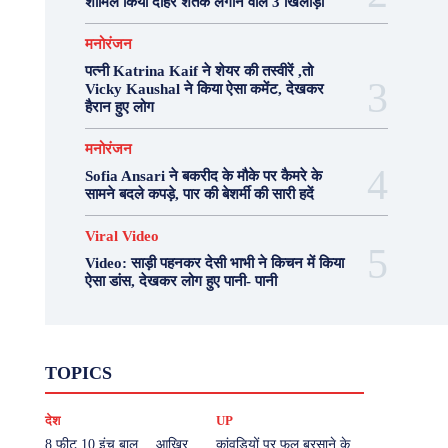
शामिल किया दोहरे शतक लगाने वाले 3 खिलाड़ी
मनोरंजन
पत्नी Katrina Kaif ने शेयर की तस्वीरें ,तो
Vicky Kaushal ने किया ऐसा कमेंट, देखकर
हैरान हुए लोग
मनोरंजन
Sofia Ansari ने बकरीद के मौके पर कैमरे के
सामने बदले कपड़े, पार की बेशर्मी की सारी हदें
Viral Video
Video: साड़ी पहनकर देसी भाभी ने किचन में किया
ऐसा डांस, देखकर लोग हुए पानी- पानी
Fashion
Health
Lifestyle
News
TOPICS
Photography
Recipes
Sport
Travel
UP
Viral Video
एस्ट्रो
करियर
क्रिकेट
देश
UP
खेल
टेक्नोलॉजी
दुनिया
देश
बिजनेस
मनोरंजन
राजनीति
वास्तु शास्त्र
8 फीट 10 इंच बाल… आखिर
कांवड़ियों पर फूल बरसाने के