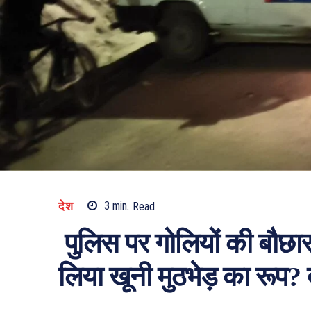
देश
3
min.
Read
पुलिस पर गोलियों की बौछा
लिया खूनी मुठभेड़ का रूप