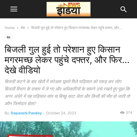
Home
देश
बिजली गुल हुई तो परेशान हुए किसान मगरमच्छ लेकर पहुंचे दफ्तर, और...
देश
बिजली गुल हुई तो परेशान हुए किसान
मगरमच्छ लेकर पहुंचे दफ्तर, और फिर…
देखे वीडियो
बिजली कटने के बाद खेतों में सरेआम घूमते मिले घड़ियाल को पकड़ कर लोग
बिजली विभाग के दफ्तर में ले गए और अधिकारियों के सामने उसे रखते हुए पूछा कि
अगर अंधेरे में यह घड़ियाल सांप या बिच्छू काट लेता और किसी की मौत हो जाती तो
कौन जिम्मेदार होता?
514
By
Depanshi Pandey
-
October 24, 2023