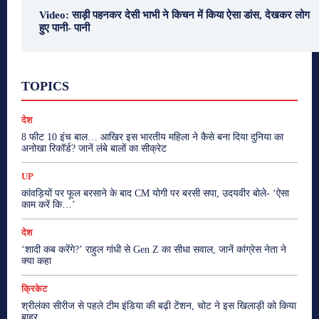
Video: साड़ी पहनकर देसी भाभी ने किचन में किया ऐसा डांस, देखकर लोग
हुए पानी- पानी
Fashion
Health
Lifestyle
News
TOPICS
Photography
Recipes
Sport
Travel
UP
Viral Video
एस्ट्रो
करियर
क्रिकेट
खेल
देश
टेक्नोलॉजी
दुनिया
देश
बिजनेस
मनोरंजन
राजनीति
वास्तु शास्त्र
8 फीट 10 इंच बाल… आखिर इस भारतीय महिला ने कैसे बना दिया दुनिया का
अनोखा रिकॉर्ड? जानें लंबे बालों का सीक्रेट
More
UP
कांवड़ियों पर फूल बरसाने के बाद CM योगी पर बरसी सपा, उदयवीर बोले- ‘ऐसा
काम करें कि…’
देश
‘शादी कब करेंगे?’ राहुल गांधी से Gen Z का सीधा सवाल, जानें कांग्रेस नेता ने
क्या कहा
क्रिकेट
श्रीलंका सीरीज से पहले टीम इंडिया की बढ़ी टेंशन, चोट ने इस खिलाड़ी को किया
बाहर