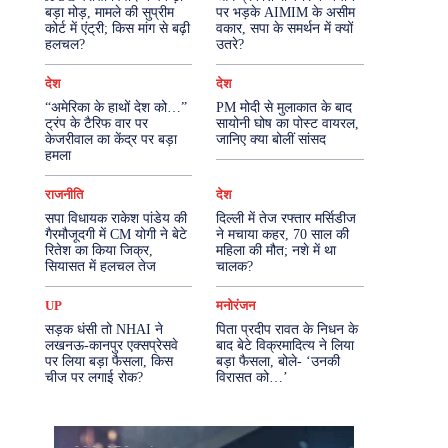
बड़ा मोड़, मामले की सुप्रीम
पर भड़के AIMIM के असीम
कोर्ट में एंट्री; किस मांग से बढ़ी
वकार, सपा के समर्थन में क्यों
More
हलचल?
उतरे?
देश
देश
“अमेरिका के हाथों देश को…”
PM मोदी से मुलाकात के बाद
ट्रंप के टैरिफ वार पर
सायोनी घोष का पोस्ट वायरल,
केजरीवाल का केंद्र पर बड़ा
जानिए क्या बोलीं सांसद
हमला
राजनीति
देश
सपा विधायक राकेश पांडेय की
दिल्ली में तेज रफ्तार मर्सिडीज
गैरमौजूदगी में CM योगी ने बेटे
ने मचाया कहर, 70 साल की
रितेश का किया जिक्र,
महिला की मौत; नशे में था
सियासत में हलचल तेज
चालक?
UP
मनोरंजन
सड़क धंसी तो NHAI ने
पिता प्रदीप रावत के निधन के
लखनऊ-कानपुर एक्सप्रेसवे
बाद बेटे विक्रमादित्य ने लिया
पर लिया बड़ा फैसला, किस
बड़ा फैसला, बोले- ‘उनकी
चीज पर लगाई रोक?
विरासत को…’