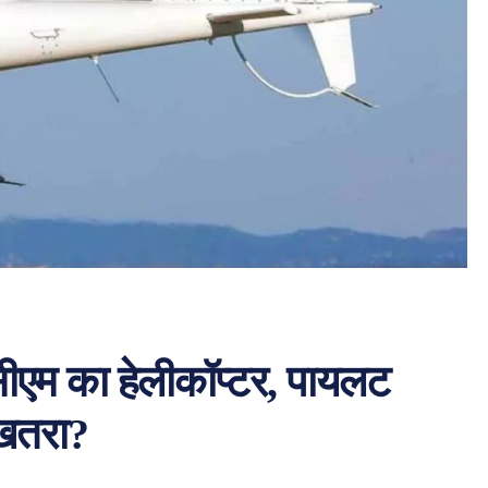
 सीएम का हेलीकॉप्टर, पायलट
 खतरा?