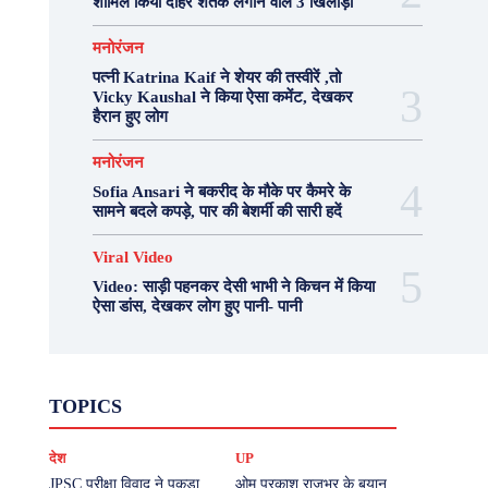
शामिल किया दोहरे शतक लगाने वाले 3 खिलाड़ी
मनोरंजन
पत्नी Katrina Kaif ने शेयर की तस्वीरें ,तो
Vicky Kaushal ने किया ऐसा कमेंट, देखकर
हैरान हुए लोग
मनोरंजन
Sofia Ansari ने बकरीद के मौके पर कैमरे के
सामने बदले कपड़े, पार की बेशर्मी की सारी हदें
Viral Video
Video: साड़ी पहनकर देसी भाभी ने किचन में किया
ऐसा डांस, देखकर लोग हुए पानी- पानी
Fashion
Health
Lifestyle
News
TOPICS
Photography
Recipes
Sport
Travel
UP
Viral Video
एस्ट्रो
करियर
क्रिकेट
देश
UP
खेल
टेक्नोलॉजी
दुनिया
देश
बिजनेस
मनोरंजन
राजनीति
वास्तु शास्त्र
JPSC परीक्षा विवाद ने पकड़ा
ओम प्रकाश राजभर के बयान