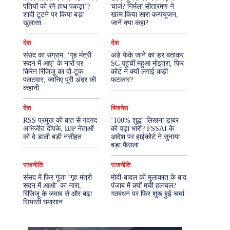
पतियों को रंगे हाथ पकड़ा’?
चार्ज? निर्मला सीतारमण ने
शादी टूटने पर किया बड़ा
खत्म किया सारा कन्फ्यूजन,
More
खुलासा
जानें क्या कहा?
देश
देश
संसद का संग्राम: ‘गृह मंत्री
अंडे फेंके जाने का डर बताकर
सदन में आएं’ के नारों पर
SC पहुंचीं महुआ मोइत्रा, फिर
किरेन रिजिजू का दो-टूक
कोर्ट ने क्यों लगाई कड़ी
पलटवार, जानिए पूरी अंदर की
फटकार?
कहानी
देश
बिजनेस
RSS प्रमुख की बात से गदगद
‘100% शुद्ध’ लिखना डाबर
अभिजीत दीपके, BJP नेताओं
को पड़ा भारी? FSSAI के
को दे डाली बड़ी नसीहत
आदेश पर हाईकोर्ट ने सुनाया
बड़ा फैसला
राजनीति
राजनीति
संसद में फिर गूंजा ‘गृह मंत्री
मोदी-बादल की मुलाकात के बाद
सदन में आओ’ का नारा,
पंजाब में क्यों मची हलचल?
रिजिजू के जवाब से और बढ़ा
गठबंधन पर फिर शुरू हुई चर्चा
सियासी घमासान