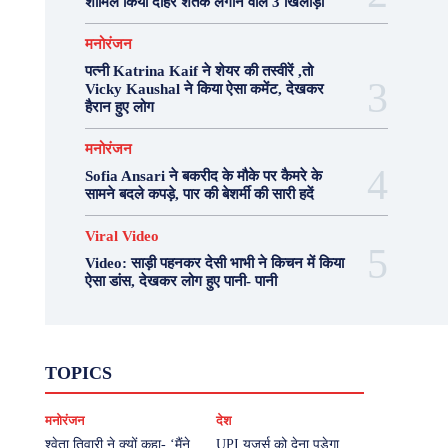
शामिल किया दोहरे शतक लगाने वाले 3 खिलाड़ी
मनोरंजन
पत्नी Katrina Kaif ने शेयर की तस्वीरें ,तो
Vicky Kaushal ने किया ऐसा कमेंट, देखकर
हैरान हुए लोग
मनोरंजन
Sofia Ansari ने बकरीद के मौके पर कैमरे के
सामने बदले कपड़े, पार की बेशर्मी की सारी हदें
Viral Video
Video: साड़ी पहनकर देसी भाभी ने किचन में किया
ऐसा डांस, देखकर लोग हुए पानी- पानी
Fashion
Health
Lifestyle
News
TOPICS
Photography
Recipes
Sport
Travel
UP
Viral Video
एस्ट्रो
करियर
क्रिकेट
मनोरंजन
देश
खेल
टेक्नोलॉजी
दुनिया
देश
बिजनेस
मनोरंजन
राजनीति
वास्तु शास्त्र
श्वेता तिवारी ने क्यों कहा- ‘मैंने
UPI यूजर्स को देना पड़ेगा