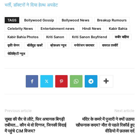
भर्ती, डॉक्टरों ने दिया हेल्थ अपडेट
TAGS
Bollywood Gossip
Bollywood News
Breakup Rumours
Celebrity News
Entertainment news
Hindi News
Kabir Bahia
Kabir Bahia Photos
Kriti Sanon
Kriti Sanon Boyfriend
कबीर बाहिया
कृति सेनन
बॉलीवुड खबरें
ब्रेकअप न्यूज
मनोरंजन समाचार
वायरल तस्वीरें
सेलिब्रिटी न्यूज
Previous article
Next article
सुबह की सैर से लौटे, फिर अचानक बिगड़ी
मंदिर के कमरे में पुजारी ने क्यों उठाया
तबीयत… कौन थे वो दिग्गज, जिनकी विदाई
खौफनाक कदम? मौत से पहले रिकॉर्ड हुए
में पहुंचे CM विजय?
वीडियो में छलका दर्द