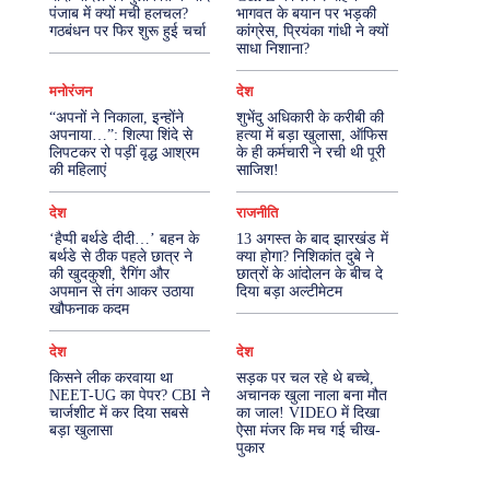
पंजाब में क्यों मची हलचल?
भागवत के बयान पर भड़की
गठबंधन पर फिर शुरू हुई चर्चा
कांग्रेस, प्रियंका गांधी ने क्यों
More
साधा निशाना?
मनोरंजन
देश
“अपनों ने निकाला, इन्होंने
शुभेंदु अधिकारी के करीबी की
अपनाया…”: शिल्पा शिंदे से
हत्या में बड़ा खुलासा, ऑफिस
लिपटकर रो पड़ीं वृद्ध आश्रम
के ही कर्मचारी ने रची थी पूरी
की महिलाएं
साजिश!
देश
राजनीति
‘हैप्पी बर्थडे दीदी…’ बहन के
13 अगस्त के बाद झारखंड में
बर्थडे से ठीक पहले छात्र ने
क्या होगा? निशिकांत दुबे ने
की खुदकुशी, रैगिंग और
छात्रों के आंदोलन के बीच दे
अपमान से तंग आकर उठाया
दिया बड़ा अल्टीमेटम
खौफनाक कदम
देश
देश
किसने लीक करवाया था
सड़क पर चल रहे थे बच्चे,
NEET-UG का पेपर? CBI ने
अचानक खुला नाला बना मौत
चार्जशीट में कर दिया सबसे
का जाल! VIDEO में दिखा
बड़ा खुलासा
ऐसा मंजर कि मच गई चीख-
पुकार