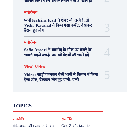
शामिल किया दोहरे शतक लगाने वाले 3 खिलाड़ी
मनोरंजन
पत्नी Katrina Kaif ने शेयर की तस्वीरें ,तो
Vicky Kaushal ने किया ऐसा कमेंट, देखकर
हैरान हुए लोग
मनोरंजन
Sofia Ansari ने बकरीद के मौके पर कैमरे के
सामने बदले कपड़े, पार की बेशर्मी की सारी हदें
Viral Video
Video: साड़ी पहनकर देसी भाभी ने किचन में किया
ऐसा डांस, देखकर लोग हुए पानी- पानी
Fashion
Health
Lifestyle
News
TOPICS
Photography
Recipes
Sport
Travel
UP
Viral Video
एस्ट्रो
करियर
क्रिकेट
राजनीति
राजनीति
खेल
टेक्नोलॉजी
दुनिया
देश
बिजनेस
मनोरंजन
राजनीति
वास्तु शास्त्र
मोदी-बादल की मुलाकात के बाद
Gen Z को लेकर मोहन