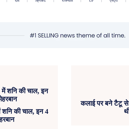
देश
क्रिकेट
राजनीति
UP
एस्ट्रो
कलाई पर बने टैटू से
ं शनि की चाल, इन 4
थी
मेहरबान