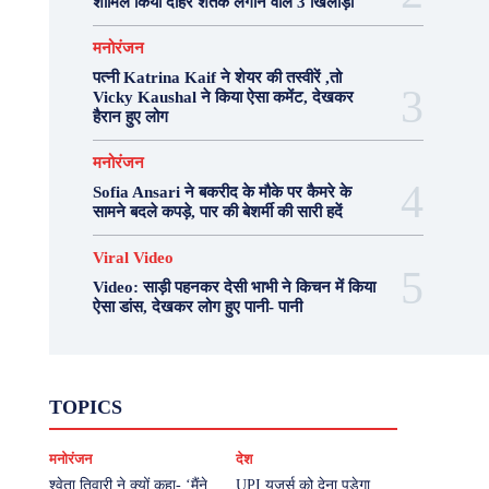
शामिल किया दोहरे शतक लगाने वाले 3 खिलाड़ी
मनोरंजन
पत्नी Katrina Kaif ने शेयर की तस्वीरें ,तो
Vicky Kaushal ने किया ऐसा कमेंट, देखकर
हैरान हुए लोग
मनोरंजन
Sofia Ansari ने बकरीद के मौके पर कैमरे के
सामने बदले कपड़े, पार की बेशर्मी की सारी हदें
Viral Video
Video: साड़ी पहनकर देसी भाभी ने किचन में किया
ऐसा डांस, देखकर लोग हुए पानी- पानी
Fashion
Health
Lifestyle
News
TOPICS
Photography
Recipes
Sport
Travel
UP
Viral Video
एस्ट्रो
करियर
क्रिकेट
मनोरंजन
देश
खेल
टेक्नोलॉजी
दुनिया
देश
बिजनेस
मनोरंजन
राजनीति
वास्तु शास्त्र
श्वेता तिवारी ने क्यों कहा- ‘मैंने
UPI यूजर्स को देना पड़ेगा