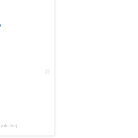
m
isfakhri)