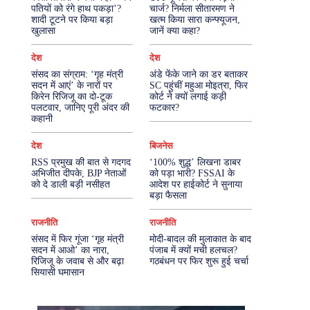
पतियों को रंगे हाथ पकड़ा’?
चार्ज? निर्मला सीतारमण ने
शादी टूटने पर किया बड़ा
खत्म किया सारा कन्फ्यूजन,
More
खुलासा
जानें क्या कहा?
देश
देश
संसद का संग्राम: ‘गृह मंत्री
अंडे फेंके जाने का डर बताकर
सदन में आएं’ के नारों पर
SC पहुंचीं महुआ मोइत्रा, फिर
किरेन रिजिजू का दो-टूक
कोर्ट ने क्यों लगाई कड़ी
पलटवार, जानिए पूरी अंदर की
फटकार?
कहानी
देश
बिजनेस
RSS प्रमुख की बात से गदगद
‘100% शुद्ध’ लिखना डाबर
अभिजीत दीपके, BJP नेताओं
को पड़ा भारी? FSSAI के
को दे डाली बड़ी नसीहत
आदेश पर हाईकोर्ट ने सुनाया
बड़ा फैसला
राजनीति
राजनीति
संसद में फिर गूंजा ‘गृह मंत्री
मोदी-बादल की मुलाकात के बाद
सदन में आओ’ का नारा,
पंजाब में क्यों मची हलचल?
रिजिजू के जवाब से और बढ़ा
गठबंधन पर फिर शुरू हुई चर्चा
सियासी घमासान