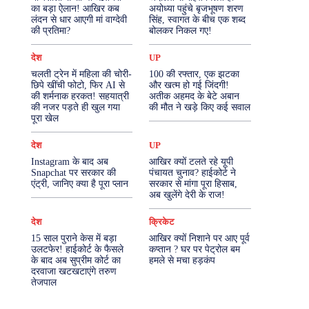
का बड़ा ऐलान! आखिर कब
अयोध्या पहुंचे बृजभूषण शरण
लंदन से धार आएगी मां वाग्देवी
सिंह, स्वागत के बीच एक शब्द
More
की प्रतिमा?
बोलकर निकल गए!
देश
UP
चलती ट्रेन में महिला की चोरी-
100 की रफ्तार, एक झटका
छिपे खींची फोटो, फिर AI से
और खत्म हो गई जिंदगी!
की शर्मनाक हरकत! सहयात्री
अतीक अहमद के बेटे अबान
की नजर पड़ते ही खुल गया
की मौत ने खड़े किए कई सवाल
पूरा खेल
देश
UP
Instagram के बाद अब
आखिर क्यों टलते रहे यूपी
Snapchat पर सरकार की
पंचायत चुनाव? हाईकोर्ट ने
एंट्री, जानिए क्या है पूरा प्लान
सरकार से मांगा पूरा हिसाब,
अब खुलेंगे देरी के राज!
देश
क्रिकेट
15 साल पुराने केस में बड़ा
आखिर क्यों निशाने पर आए पूर्व
उलटफेर! हाईकोर्ट के फैसले
कप्तान ? घर पर पेट्रोल बम
के बाद अब सुप्रीम कोर्ट का
हमले से मचा हड़कंप
दरवाजा खटखटाएंगे तरुण
तेजपाल