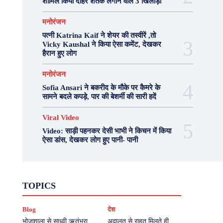
शामिल किया दोहरे शतक लगाने वाले 3 खिलाड़ी
मनोरंजन
पत्नी Katrina Kaif ने शेयर की तस्वीरें ,तो
Vicky Kaushal ने किया ऐसा कमेंट, देखकर
हैरान हुए लोग
मनोरंजन
Sofia Ansari ने बकरीद के मौके पर कैमरे के
सामने बदले कपड़े, पार की बेशर्मी की सारी हदें
Viral Video
Video: साड़ी पहनकर देसी भाभी ने किचन में किया
ऐसा डांस, देखकर लोग हुए पानी- पानी
Fashion
Health
Lifestyle
News
TOPICS
Photography
Recipes
Sport
Travel
UP
Viral Video
एस्ट्रो
करियर
क्रिकेट
Blog
देश
खेल
टेक्नोलॉजी
दुनिया
देश
बिजनेस
मनोरंजन
राजनीति
वास्तु शास्त्र
भोजशाला से साध्वी ऋतंभरा
अदालत से राहत मिलते ही