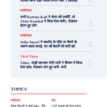
शामिल किया दोहरे शतक लगाने वाले 3 खिलाड़ी
मनोरंजन
पत्नी Katrina Kaif ने शेयर की तस्वीरें ,तो
Vicky Kaushal ने किया ऐसा कमेंट, देखकर
हैरान हुए लोग
मनोरंजन
Sofia Ansari ने बकरीद के मौके पर कैमरे के
सामने बदले कपड़े, पार की बेशर्मी की सारी हदें
Viral Video
Video: साड़ी पहनकर देसी भाभी ने किचन में किया
ऐसा डांस, देखकर लोग हुए पानी- पानी
Fashion
Health
Lifestyle
News
TOPICS
Photography
Recipes
Sport
Travel
UP
Viral Video
एस्ट्रो
करियर
क्रिकेट
मनोरंजन
देश
खेल
टेक्नोलॉजी
दुनिया
देश
बिजनेस
मनोरंजन
राजनीति
वास्तु शास्त्र
श्वेता तिवारी ने क्यों कहा- ‘मैंने
UPI यूजर्स को देना पड़ेगा