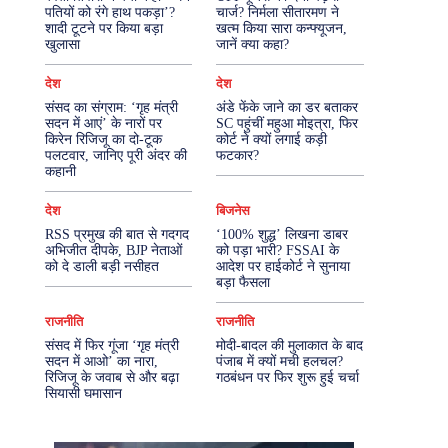
पतियों को रंगे हाथ पकड़ा’?
चार्ज? निर्मला सीतारमण ने
शादी टूटने पर किया बड़ा
खत्म किया सारा कन्फ्यूजन,
More
खुलासा
जानें क्या कहा?
देश
देश
संसद का संग्राम: ‘गृह मंत्री
अंडे फेंके जाने का डर बताकर
सदन में आएं’ के नारों पर
SC पहुंचीं महुआ मोइत्रा, फिर
किरेन रिजिजू का दो-टूक
कोर्ट ने क्यों लगाई कड़ी
पलटवार, जानिए पूरी अंदर की
फटकार?
कहानी
देश
बिजनेस
RSS प्रमुख की बात से गदगद
‘100% शुद्ध’ लिखना डाबर
अभिजीत दीपके, BJP नेताओं
को पड़ा भारी? FSSAI के
को दे डाली बड़ी नसीहत
आदेश पर हाईकोर्ट ने सुनाया
बड़ा फैसला
राजनीति
राजनीति
संसद में फिर गूंजा ‘गृह मंत्री
मोदी-बादल की मुलाकात के बाद
सदन में आओ’ का नारा,
पंजाब में क्यों मची हलचल?
रिजिजू के जवाब से और बढ़ा
गठबंधन पर फिर शुरू हुई चर्चा
सियासी घमासान