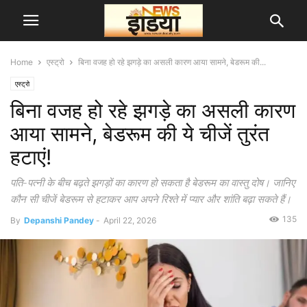
Home
एस्ट्रो
बिना वजह हो रहे झगड़े का असली कारण आया सामने, बेडरूम की...
एस्ट्रो
बिना वजह हो रहे झगड़े का असली कारण
आया सामने, बेडरूम की ये चीजें तुरंत
हटाएं!
पति-पत्नी के बीच बढ़ते झगड़ों का कारण हो सकता है बेडरूम का वास्तु दोष। जानिए
कौन सी चीजें बेडरूम से हटाकर आप अपने रिश्ते में प्यार और शांति बढ़ा सकते हैं।
135
By
Depanshi Pandey
-
April 22, 2026