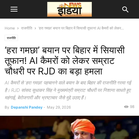
Home
राजनीति
‘हरा गमछा’ बयान पर बिहार में सियासी तूफान! AI कैमरों को लेकर...
राजनीति
‘हरा गमछा’ बयान पर बिहार में सियासी
तूफान! AI कैमरों को लेकर सम्राट
चौधरी पर RJD का बड़ा हमला
AI कैमरों से ‘हरा गमछा’ पहचानने वाले बयान के बाद बिहार की राजनीति गरमा गई
है। RJD सांसद सुधाकर सिंह ने मुख्यमंत्री सम्राट चौधरी पर निशाना साधते हुए
महंगाई, बेरोजगारी और भ्रष्टाचार जैसे मुद्दे उठाए हैं।
98
By
Depanshi Pandey
-
May 29, 2026