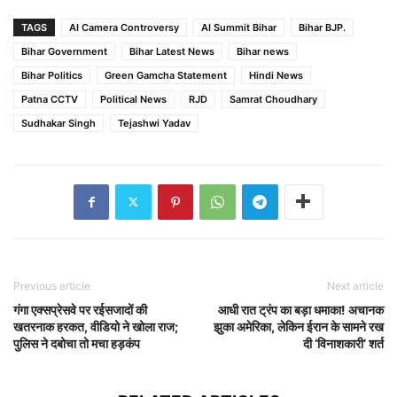
TAGS
AI Camera Controversy
AI Summit Bihar
Bihar BJP.
Bihar Government
Bihar Latest News
Bihar news
Bihar Politics
Green Gamcha Statement
Hindi News
Patna CCTV
Political News
RJD
Samrat Choudhary
Sudhakar Singh
Tejashwi Yadav
Previous article
Next article
गंगा एक्सप्रेसवे पर रईसजादों की
आधी रात ट्रंप का बड़ा धमाका! अचानक
खतरनाक हरकत, वीडियो ने खोला राज;
झुका अमेरिका, लेकिन ईरान के सामने रख
पुलिस ने दबोचा तो मचा हड़कंप
दी ‘विनाशकारी’ शर्त