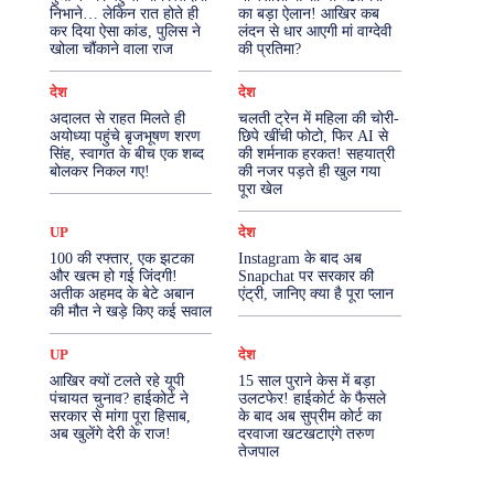
निभाने… लेकिन रात होते ही
का बड़ा ऐलान! आखिर कब
कर दिया ऐसा कांड, पुलिस ने
लंदन से धार आएगी मां वाग्देवी
More
खोला चौंकाने वाला राज
की प्रतिमा?
देश
देश
अदालत से राहत मिलते ही
चलती ट्रेन में महिला की चोरी-
अयोध्या पहुंचे बृजभूषण शरण
छिपे खींची फोटो, फिर AI से
सिंह, स्वागत के बीच एक शब्द
की शर्मनाक हरकत! सहयात्री
बोलकर निकल गए!
की नजर पड़ते ही खुल गया
पूरा खेल
UP
देश
100 की रफ्तार, एक झटका
Instagram के बाद अब
और खत्म हो गई जिंदगी!
Snapchat पर सरकार की
अतीक अहमद के बेटे अबान
एंट्री, जानिए क्या है पूरा प्लान
की मौत ने खड़े किए कई सवाल
UP
देश
आखिर क्यों टलते रहे यूपी
15 साल पुराने केस में बड़ा
पंचायत चुनाव? हाईकोर्ट ने
उलटफेर! हाईकोर्ट के फैसले
सरकार से मांगा पूरा हिसाब,
के बाद अब सुप्रीम कोर्ट का
अब खुलेंगे देरी के राज!
दरवाजा खटखटाएंगे तरुण
तेजपाल