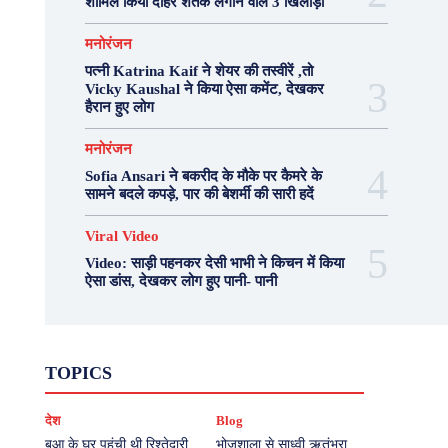
शामिल किया दोहरे शतक लगाने वाले 3 खिलाड़ी
मनोरंजन
पत्नी Katrina Kaif ने शेयर की तस्वीरें ,तो
Vicky Kaushal ने किया ऐसा कमेंट, देखकर
हैरान हुए लोग
मनोरंजन
Sofia Ansari ने बकरीद के मौके पर कैमरे के
सामने बदले कपड़े, पार की बेशर्मी की सारी हदें
Viral Video
Video: साड़ी पहनकर देसी भाभी ने किचन में किया
ऐसा डांस, देखकर लोग हुए पानी- पानी
Fashion
Health
Lifestyle
News
TOPICS
Photography
Recipes
Sport
Travel
UP
Viral Video
एस्ट्रो
करियर
क्रिकेट
देश
Blog
खेल
टेक्नोलॉजी
दुनिया
देश
बिजनेस
मनोरंजन
राजनीति
वास्तु शास्त्र
बुआ के घर पहुंची थी रिश्तेदारी
भोजशाला से साध्वी ऋतंभरा