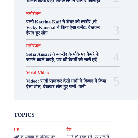
शामिल किया दोहरे शतक लगाने वाले 3 खिलाड़ी
मनोरंजन
पत्नी Katrina Kaif ने शेयर की तस्वीरें ,तो
Vicky Kaushal ने किया ऐसा कमेंट, देखकर
हैरान हुए लोग
मनोरंजन
Sofia Ansari ने बकरीद के मौके पर कैमरे के
सामने बदले कपड़े, पार की बेशर्मी की सारी हदें
Viral Video
Video: साड़ी पहनकर देसी भाभी ने किचन में किया
ऐसा डांस, देखकर लोग हुए पानी- पानी
Fashion
Health
Lifestyle
News
TOPICS
Photography
Recipes
Sport
Travel
UP
Viral Video
एस्ट्रो
करियर
क्रिकेट
UP
देश
खेल
टेक्नोलॉजी
दुनिया
देश
बिजनेस
मनोरंजन
राजनीति
वास्तु शास्त्र
अतीक अहमद के परिवार पर
‘भाई तो बहुत बने, पर उन्होंने