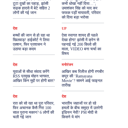
टूटा दुखों का पहाड़, झांसी
कभी धोखा नहीं दिया…’;
सड़क हादसे में बेटे सहित 2
उमाशंकर सिंह को याद कर
More
लोगों की गई जान
फफक पड़ीं मायावती, परिवार
को दिया बड़ा भरोसा
देश
UP
बच्चों की जान से हो रहा था
ऐसा स्वागत शायद ही पहले
खिलवाड़! हाईकोर्ट ने लिया
देखा होगा! झांसी में क्रेन से
एक्शन, फिर प्रशासन ने
पहनाई गई 200 किलो की
उठाया बड़ा कदम
माला, VIDEO बना चर्चा का
विषय
देश
मनोरंजन
युवाओं से सीधा संवाद करेंगे
आखिर कब रिलीज होगी रणबीर
RSS प्रमुख मोहन भागवत,
कपूर की ‘Ramayana
आखिर किन मुद्दों पर होगी बात?
Movie’? सामने आई फाइनल
तारीख
देश
देश
रात को सो रहा था पूरा परिवार,
भारतीय जहाजों पर हो रहे
फिर अचानक कैसै गिरा 100
हमलों के बीच समुद्र में उतरेगी
साल पुराना मकान? 6 लोगों की
इंडियन नेवी? PM मोदी से
चली गई जान
किसने ये मांग