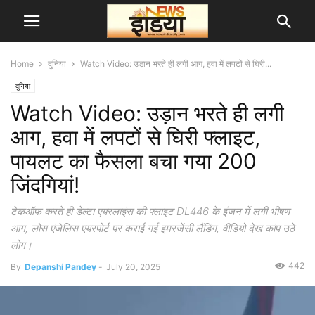
Home
दुनिया
Watch Video: उड़ान भरते ही लगी आग, हवा में लपटों से घिरी...
दुनिया
Watch Video: उड़ान भरते ही लगी
आग, हवा में लपटों से घिरी फ्लाइट,
पायलट का फैसला बचा गया 200
जिंदगियां!
टेकऑफ करते ही डेल्टा एयरलाइंस की फ्लाइट DL446 के इंजन में लगी भीषण
आग, लोस एंजेलिस एयरपोर्ट पर कराई गई इमरजेंसी लैंडिंग, वीडियो देख कांप उठे
लोग।
442
By
Depanshi Pandey
-
July 20, 2025