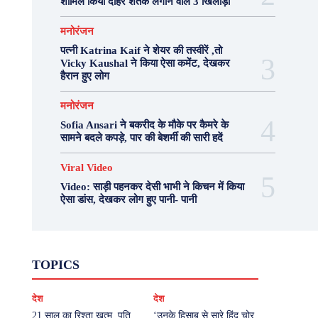
शामिल किया दोहरे शतक लगाने वाले 3 खिलाड़ी
मनोरंजन
पत्नी Katrina Kaif ने शेयर की तस्वीरें ,तो
Vicky Kaushal ने किया ऐसा कमेंट, देखकर
हैरान हुए लोग
मनोरंजन
Sofia Ansari ने बकरीद के मौके पर कैमरे के
सामने बदले कपड़े, पार की बेशर्मी की सारी हदें
Viral Video
Video: साड़ी पहनकर देसी भाभी ने किचन में किया
ऐसा डांस, देखकर लोग हुए पानी- पानी
Fashion
Health
Lifestyle
News
TOPICS
Photography
Recipes
Sport
Travel
UP
Viral Video
एस्ट्रो
करियर
क्रिकेट
देश
देश
खेल
टेक्नोलॉजी
दुनिया
देश
बिजनेस
मनोरंजन
राजनीति
वास्तु शास्त्र
21 साल का रिश्ता खत्म, पति
‘उनके हिसाब से सारे हिंदु चोर