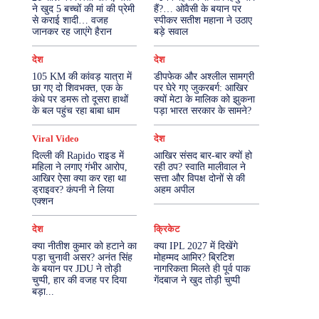
ने खुद 5 बच्चों की मां की प्रेमी
हैं?… ओवैसी के बयान पर
से कराई शादी… वजह
स्पीकर सतीश महाना ने उठाए
More
जानकर रह जाएंगे हैरान
बड़े सवाल
देश
देश
105 KM की कांवड़ यात्रा में
डीपफेक और अश्लील सामग्री
छा गए दो शिवभक्त, एक के
पर घेरे गए जुकरबर्ग: आखिर
कंधे पर डमरू तो दूसरा हाथों
क्यों मेटा के मालिक को झुकना
के बल पहुंच रहा बाबा धाम
पड़ा भारत सरकार के सामने?
Viral Video
देश
दिल्ली की Rapido राइड में
आखिर संसद बार-बार क्यों हो
महिला ने लगाए गंभीर आरोप,
रही ठप? स्वाति मालीवाल ने
आखिर ऐसा क्या कर रहा था
सत्ता और विपक्ष दोनों से की
ड्राइवर? कंपनी ने लिया
अहम अपील
एक्शन
देश
क्रिकेट
क्या नीतीश कुमार को हटाने का
क्या IPL 2027 में दिखेंगे
पड़ा चुनावी असर? अनंत सिंह
मोहम्मद आमिर? ब्रिटिश
के बयान पर JDU ने तोड़ी
नागरिकता मिलते ही पूर्व पाक
चुप्पी, हार की वजह पर दिया
गेंदबाज ने खुद तोड़ी चुप्पी
बड़ा...