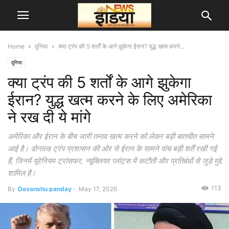
Home
दुनिया
क्या ट्रंप की 5 शर्तों के आगे झुकेगा ईरान? युद्ध खत्म करने...
दुनिया
क्या ट्रंप की 5 शर्तों के आगे झुकेगा
ईरान? युद्ध खत्म करने के लिए अमेरिका
ने रख दी ये मांगे
अमेरिका और ईरान के बीच जारी तनाव खत्म करने को लेकर बड़ी बातचीत सामने
आई है। डोनाल्ड ट्रंप प्रशासन की ओर से ईरान के सामने पांच बड़ी शर्तें रखी गई
हैं, जिनमें यूरेनियम ट्रांसफर, न्यूक्लियर प्लांट्स में कटौती और प्रतिबंधों से जुड़े मुद्दे
शामिल हैं।
113
By
Devanshu panday
-
May 17, 2026