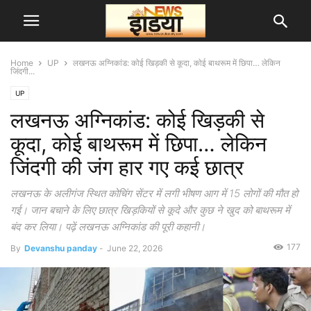
Home
UP
लखनऊ अग्निकांड: कोई खिड़की से कूदा, कोई बाथरूम में छिपा… लेकिन
जिंदगी...
UP
लखनऊ अग्निकांड: कोई खिड़की से
कूदा, कोई बाथरूम में छिपा… लेकिन
जिंदगी की जंग हार गए कई छात्र
लखनऊ के अलीगंज स्थित कोचिंग सेंटर में लगी भीषण आग में 15 लोगों की मौत हो
गई। जान बचाने के लिए छात्र खिड़कियों से कूदे और कुछ ने खुद को बाथरूम में
बंद कर लिया। पढ़ें लखनऊ अग्निकांड की पूरी कहानी।
177
By
Devanshu panday
-
June 22, 2026