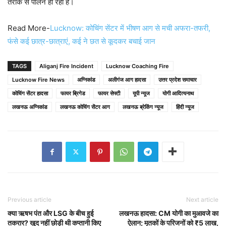
तरीके से पालन हो रहा है।
Read More-
Lucknow: कोचिंग सेंटर में भीषण आग से मची अफरा-तफरी,
फंसे कई छात्र-छात्राएं, कई ने छत से कूदकर बचाई जान
TAGS
Aliganj Fire Incident
Lucknow Coaching Fire
Lucknow Fire News
अग्निकांड
अलीगंज आग हादसा
उत्तर प्रदेश समाचार
कोचिंग सेंटर हादसा
फायर ब्रिगेड
फायर सेफ्टी
यूपी न्यूज
योगी आदित्यनाथ
लखनऊ अग्निकांड
लखनऊ कोचिंग सेंटर आग
लखनऊ ब्रेकिंग न्यूज
हिंदी न्यूज
Previous article
Next article
क्या ऋषभ पंत और LSG के बीच हुई
लखनऊ हादसा: CM योगी का मुआवजे का
तकरार? खुद नहीं छोड़ी थी कप्तानी किए
ऐलान; मृतकों के परिजनों को ₹5 लाख,