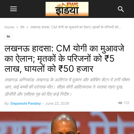
Home
देश
लखनऊ हादसा: CM योगी का मुआवजे का ऐलान; मृतकों के परिजनों को...
देश
लखनऊ हादसा: CM योगी का मुआवजे
का ऐलान; मृतकों के परिजनों को ₹5
लाख, घायलों को ₹50 हजार
लखनऊ अग्निकांड: लखनऊ के अलीगंज में दुकान और कोचिंग सेंटर में लगी भीषण
आग, कई बच्चों की दर्दनाक मौत। सीएम योगी आदित्यनाथ ने जताया गहरा दुख,
डीजीपी और एसीएस गृह को दिए कड़े निर्देश।
121
By
Depanshi Pandey
-
June 22, 2026