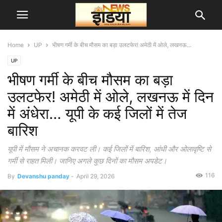
Home
UP
भीषण गर्मी के बीच मौसम का बड़ा उलटफेर! अमेठी में ओले, लखनऊ...
UP
भीषण गर्मी के बीच मौसम का बड़ा
उलटफेर! अमेठी में ओले, लखनऊ में दिन
में अंधेरा… यूपी के कई जिलों में तेज
बारिश
यूपी में मौसम ने अचानक करवट ली। कई जिलों में बारिश, आंधी और ओलावृष्टि से
गर्मी से राहत मिली। जानिए अगले कुछ दिनों का मौसम अपडेट।
116
By
Devanshu panday
-
April 29, 2026