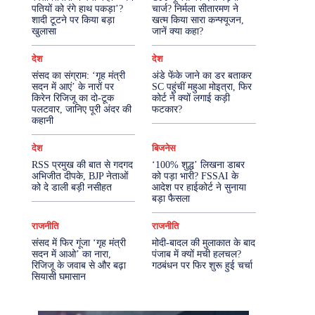
पतियों को रंगे हाथ पकड़ा’?
चार्ज? निर्मला सीतारमण ने
शादी टूटने पर किया बड़ा
खत्म किया सारा कन्फ्यूजन,
More
खुलासा
जानें क्या कहा?
देश
देश
संसद का संग्राम: ‘गृह मंत्री
अंडे फेंके जाने का डर बताकर
सदन में आएं’ के नारों पर
SC पहुंचीं महुआ मोइत्रा, फिर
किरेन रिजिजू का दो-टूक
कोर्ट ने क्यों लगाई कड़ी
पलटवार, जानिए पूरी अंदर की
फटकार?
कहानी
देश
बिजनेस
RSS प्रमुख की बात से गदगद
‘100% शुद्ध’ लिखना डाबर
अभिजीत दीपके, BJP नेताओं
को पड़ा भारी? FSSAI के
को दे डाली बड़ी नसीहत
आदेश पर हाईकोर्ट ने सुनाया
बड़ा फैसला
राजनीति
राजनीति
संसद में फिर गूंजा ‘गृह मंत्री
मोदी-बादल की मुलाकात के बाद
सदन में आओ’ का नारा,
पंजाब में क्यों मची हलचल?
रिजिजू के जवाब से और बढ़ा
गठबंधन पर फिर शुरू हुई चर्चा
सियासी घमासान