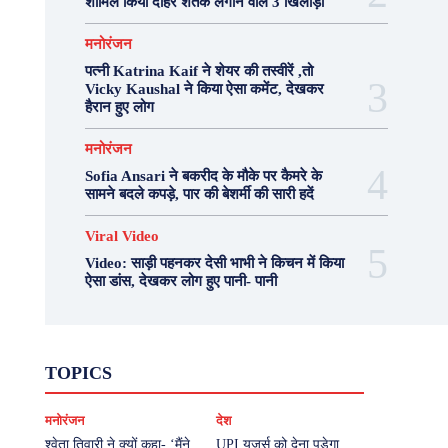
शामिल किया दोहरे शतक लगाने वाले 3 खिलाड़ी
मनोरंजन
पत्नी Katrina Kaif ने शेयर की तस्वीरें ,तो
Vicky Kaushal ने किया ऐसा कमेंट, देखकर
हैरान हुए लोग
मनोरंजन
Sofia Ansari ने बकरीद के मौके पर कैमरे के
सामने बदले कपड़े, पार की बेशर्मी की सारी हदें
Viral Video
Video: साड़ी पहनकर देसी भाभी ने किचन में किया
ऐसा डांस, देखकर लोग हुए पानी- पानी
Fashion
Health
Lifestyle
News
TOPICS
Photography
Recipes
Sport
Travel
UP
Viral Video
एस्ट्रो
करियर
क्रिकेट
मनोरंजन
देश
खेल
टेक्नोलॉजी
दुनिया
देश
बिजनेस
मनोरंजन
राजनीति
वास्तु शास्त्र
श्वेता तिवारी ने क्यों कहा- ‘मैंने
UPI यूजर्स को देना पड़ेगा