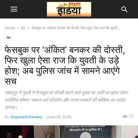
Home
देश
फेसबुक पर ‘अंकित’ बनकर की दोस्ती, फिर खुला ऐसा राज कि युवती...
देश
फेसबुक पर ‘अंकित’ बनकर की दोस्ती,
फिर खुला ऐसा राज कि युवती के उड़े
होश; अब पुलिस जांच में सामने आएंगे
सच
जबलपुर में युवती ने फेसबुक पर दोस्ती करने वाले युवक पर शादी का झांसा देकर
शारीरिक शोषण, जबरन धर्म परिवर्तन और मानव तस्करी की कोशिश का आरोप
लगाया।
73
By
Depanshi Pandey
-
June 28, 2026